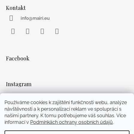
Kontakt
info@mairi.eu
Facebook
Instagram
WhatsApp
YouTube
Facebook
Instagram
Používáme cookies k zajištění funkčnosti webu, analýze
Přijímáme online platby
návštěvnosti a k personalizaci reklam ve spolupráci s
našimi partnery. K tomu potřebujeme váš souhlas. Více
informací v
Podmínkách ochrany osobních údajů
.