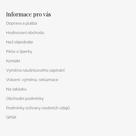
Z
á
Informace pro vás
p
Doprava a platba
a
t
Hodnocení obchodu
í
Než objednáte
Péče o šperky
Kontakt
Výměna náušnicového zapínání
Vrácení, výměna, reklamace
Na zakázku
Obchodní podmínky
Podmínky ochrany osobních údajů
GPSR