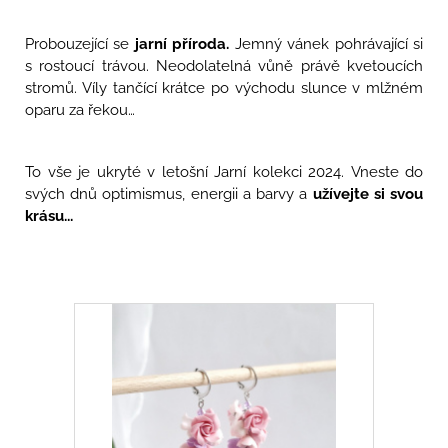
a
Probouzející se
jarní příroda.
Jemný vánek pohrávající si
j
s rostoucí trávou. Neodolatelná vůně právě kvetoucích
í
stromů. Víly tančící krátce po východu slunce v mlžném
t
oparu za řekou…
?
To vše je ukryté v letošní Jarní kolekci 2024.
Vneste do
svých dnů optimismus, energii a barvy a
užívejte si svou
krásu...
HLEDAT
D
o
p
o
r
u
č