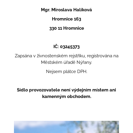
a
Mgr. Miroslava Halíková
j
Hromnice 163
í
330 11 Hromnice
t
?
IČ: 03245373
Zapsána v živnostenském rejstříku, registrována na
Městském úřadě Nýřany.
HLEDAT
Nejsem plátce DPH.
Sídlo provozovatele
není výdejním místem ani
D
kamenným obchodem.
o
p
o
r
u
č