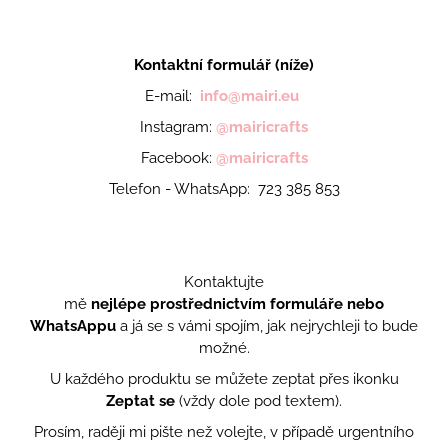
Kontaktní formulář (níže)
E-mail:
info@mairi.eu
Instagram:
@mairicrafts
Facebook:
@mairicrafts
Telefon - WhatsApp: 723 385 853
Kontaktujte
mě
nejlépe prostřednictvím formuláře nebo
WhatsAppu
a já se s vámi spojím, jak nejrychleji to bude
možné.
U každého produktu se můžete zeptat přes ikonku
Zeptat se
(vždy dole pod textem).
Prosím, raději mi pište než volejte, v případě urgentního