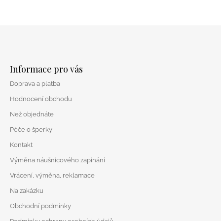
Z
á
Informace pro vás
p
Doprava a platba
a
t
Hodnocení obchodu
í
Než objednáte
Péče o šperky
Kontakt
Výměna náušnicového zapínání
Vrácení, výměna, reklamace
Na zakázku
Obchodní podmínky