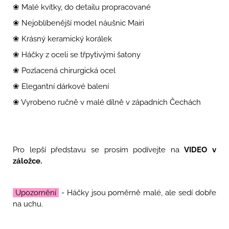
❀ Malé kvítky, do detailu propracované
❀ Nejoblíbenější model náušnic Mairi
❀ Krásný keramický korálek
❀ Háčky z oceli se třpytivými šatony
❀ Pozlacená chirurgická ocel
❀ Elegantní dárkové balení
❀ Vyrobeno ručně v malé dílně v západních Čechách
Pro lepší představu se prosím podívejte na
VIDEO v
záložce.
Upozornění
- Háčky jsou poměrně malé, ale sedí dobře
na uchu.