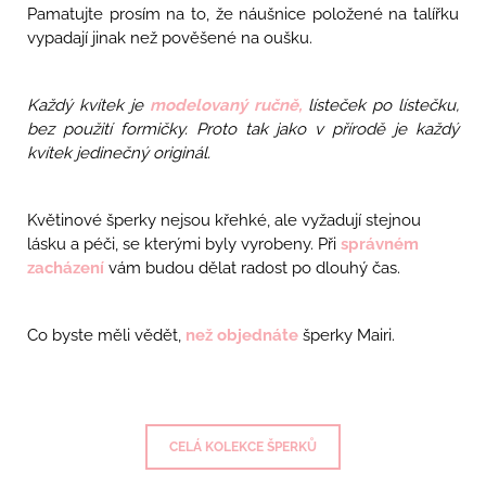
Pamatujte prosím na to, že náušnice položené na talířku
vypadají jinak než pověšené na oušku.
Každý kvítek je
modelovaný ručně,
lísteček po lístečku,
bez použití formičky. Proto tak jako v přírodě je každý
kvítek jedinečný originál.
Květinové šperky nejsou křehké, ale vyžadují stejnou
lásku a péči, se kterými byly vyrobeny. Při
správném
zacházení
vám budou dělat radost po dlouhý čas.
Co byste měli vědět,
než objednáte
šperky Mairi.
CELÁ KOLEKCE ŠPERKŮ