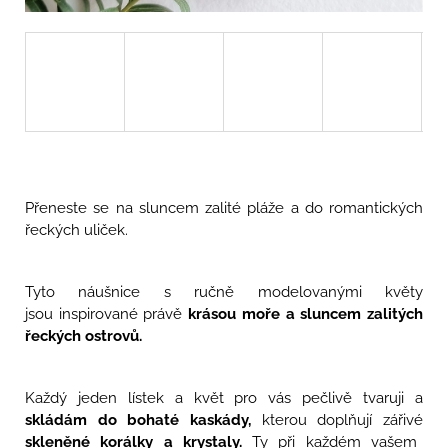
u
j
e
m
e
SHAILENE
-
DLOUHÉ
KVĚTINOVÉ
NÁUŠNICE
Přeneste se na sluncem zalité pláže a do romantických
S
RŮŽEMI
řeckých uliček.
A
PIVOŇKAMI
1
Tyto náušnice s ručně modelovanými květy
990
jsou inspirované právě
krásou moře a sluncem zalitých
Kč
řeckých ostrovů.
Každý jeden lístek a květ pro vás pečlivě tvaruji a
skládám do bohaté kaskády,
kterou doplňují zářivé
skleněné korálky a krystaly.
Ty při každém vašem