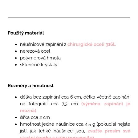
Použitý materiál
náušnicové zapínání z
chirurgické oceli 316L
nerezová ocel
polymerová hmota
skleněné krystaly
Rozměry a hmotnost
délka bez zapínání cca 6 cm, délka včetně zapínání
na fotografii cca 7,3 cm
(výměna zapínání je
možná)
šířka cca 2 cm
hmotnost jedné náušnice cca 4,5
g
(pokud si nejste
jistí, jak lehké náušnice jsou,
zvažte prosím své
vlastní šperky a váhu porovnejte)