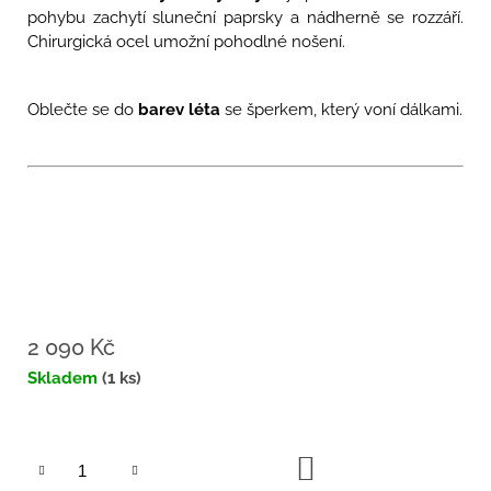
pohybu zachytí sluneční paprsky a nádherně se rozzáří.
Chirurgická ocel umožní pohodlné nošení.
Oblečte se do
barev léta
se šperkem, který voní dálkami.
2 090 Kč
Měrná
Skladem
(1 ks)
cena:
DO
KOŠÍKU