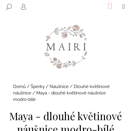
K
Přejít
NÁKUP
M
HLEDAT
KOŠÍK
o
na
PŘIHLÁŠENÍ
ZPĚT
ZPĚT
obsah
š
í
C
k
o
p
o
t
ř
e
b
Domů
/
Šperky
/
Náušnice
/
Dlouhé květinové
u
náušnice
/
Maya - dlouhé květinové náušnice
j
modro-bílé
e
Maya - dlouhé květinové
t
e
náušnice modro-bílé
n