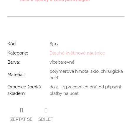
Kód
6517
Kategorie
:
Dlouhé květinové náušnice
Barva
:
vícebarevné
polymerová hmota, sklo, chirurgická
Materiál
:
ocel
Expedice šperků
do 2 - 4 pracovních dnů od připsání
skladem
:
platby na účet
ZEPTAT SE
SDÍLET