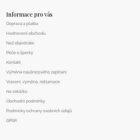
Z
á
Informace pro vás
p
Doprava a platba
a
t
Hodnocení obchodu
í
Než objednáte
Péče o šperky
Kontakt
Výměna náušnicového zapínání
Vrácení, výměna, reklamace
Na zakázku
Obchodní podmínky
Podmínky ochrany osobních údajů
GPSR