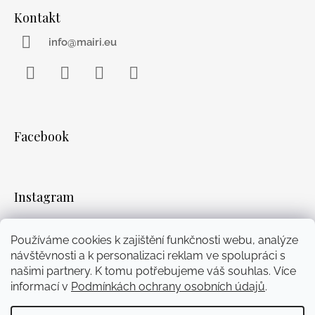
Kontakt
info@mairi.eu
Facebook
Instagram
WhatsApp
YouTube
Facebook
Instagram
Používáme cookies k zajištění funkčnosti webu, analýze
návštěvnosti a k personalizaci reklam ve spolupráci s
Přijímáme online platby
našimi partnery. K tomu potřebujeme váš souhlas. Více
informací v
Podmínkách ochrany osobních údajů
.