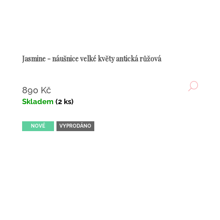
Jasmine - náušnice velké květy antická růžová
DETA
890 Kč
Skladem
(2 ks)
NOVÉ
VYPRODÁNO