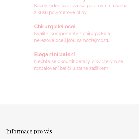
p
Každý jeden květ vzniká pod mýma rukama
i
z kusu polymerové hlíny.
s
u
Chirurgická ocel
Kvalitní komponenty z chirurgické a
nerezové oceli jsou samozřejmostí.
Elegantní balení
Nechte se okouzlit detaily, díky kterým se
rozbalování balíčku stane zážitkem.
Z
á
Informace pro vás
p