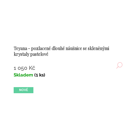
Teyana - pozlacené dlouhé náušnice se skleněnými
krystaly pastelové
DETA
1 050 Kč
Skladem
(1 ks)
NOVÉ