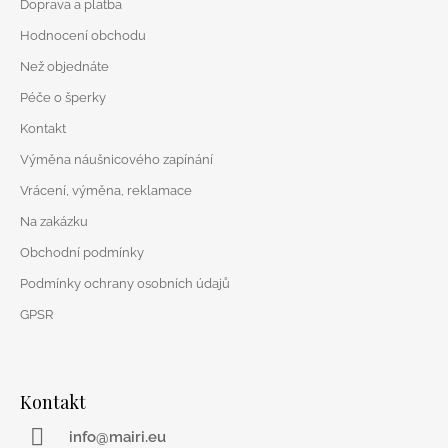
Doprava a platba
a
t
Hodnocení obchodu
í
Než objednáte
Péče o šperky
Kontakt
Výměna náušnicového zapínání
Vrácení, výměna, reklamace
Na zakázku
Obchodní podmínky
Podmínky ochrany osobních údajů
GPSR
Kontakt
info@mairi.eu