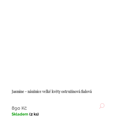
Jasmine - náušnice velké květy ostružinová fialová
DETA
890 Kč
Skladem
(2 ks)