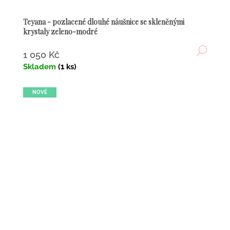
Teyana - pozlacené dlouhé náušnice se skleněnými
krystaly zeleno-modré
DETA
1 050 Kč
Skladem
(1 ks)
NOVÉ