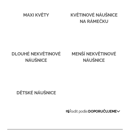
u
j
e
MAXI KVĚTY
KVĚTINOVÉ NÁUŠNICE
m
NA RÁMEČKU
e
ELSA
-
POZLACENÉ
NÁUŠNICE
DLOUHÉ NEKVĚTINOVÉ
MENŠÍ NEKVĚTINOVÉ
S
NÁUŠNICE
NÁUŠNICE
MERUŇKAMI
1
990
Kč
DĚTSKÉ NÁUŠNICE
Ř
Řadit podle:
DOPORUČUJEME
a
z