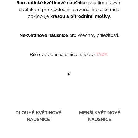
Romantické
květinové
náušnice
jsou tím pravým
a
doplňkem pro každou vílu a ženu, která se ráda
j
obklopuje
krásou
a
přírodními
motivy.
í
t
Nekvětinové náušnice
pro všechny příležitosti.
?
Bílé svatební náušnice najdete
TADY.
HLEDAT
❀
D
o
p
DLOUHÉ KVĚTINOVÉ
MENŠÍ KVĚTINOVÉ
o
NÁUŠNICE
NÁUŠNICE
r
u
č