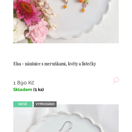
u
k
t
ů
Elsa - náušnice s meruňkami, květy a lístečky
DETA
1 890 Kč
Skladem
(1 ks)
NOVÉ
VYPRODÁNO