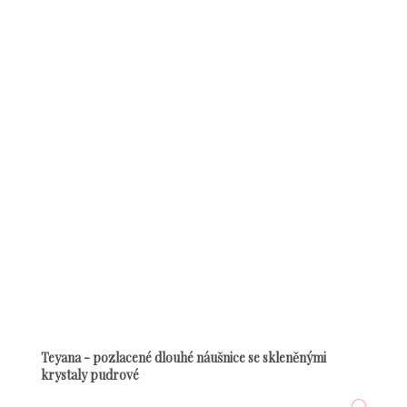
Teyana - pozlacené dlouhé náušnice se skleněnými
krystaly pudrové
DETA