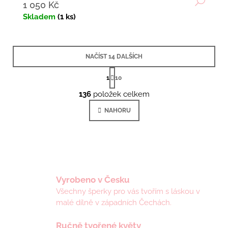
1 050 Kč
Skladem
(1 ks)
NAČÍST 14 DALŠÍCH
S
t
1
10
r
O
á
136
položek celkem
v
n
l
k
NAHORU
á
o
v
d
á
a
n
c
í
í
p
r
Vyrobeno v Česku
v
Všechny šperky pro vás tvořím s láskou v
k
y
malé dílně v západních Čechách.
v
ý
Ručně tvořené květy