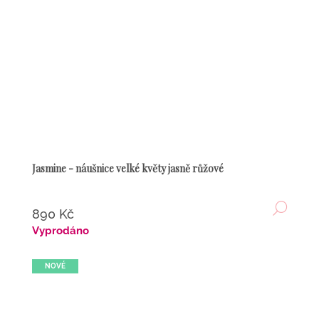
Jasmine - náušnice velké květy jasně růžové
DETA
890 Kč
Vyprodáno
NOVÉ