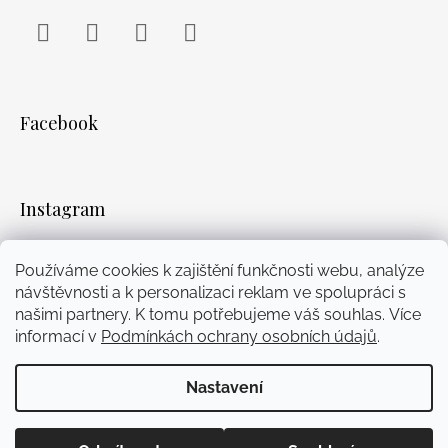
Facebook
Instagram
WhatsApp
YouTube
Facebook
Instagram
Používáme cookies k zajištění funkčnosti webu, analýze
Přijímáme online platby
návštěvnosti a k personalizaci reklam ve spolupráci s
našimi partnery. K tomu potřebujeme váš souhlas. Více
informací v
Podmínkách ochrany osobních údajů
.
Nastavení
Vytvořil Shoptet
© 2026 Mairi. Všechna práva