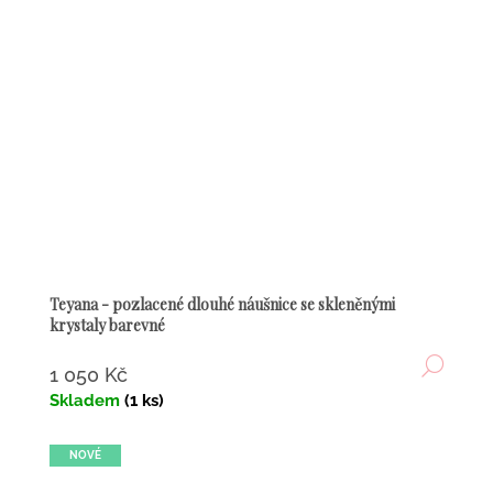
Teyana - pozlacené dlouhé náušnice se skleněnými
krystaly barevné
DETA
1 050 Kč
Skladem
(1 ks)
NOVÉ