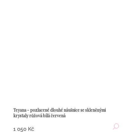
Teyana - pozlacené dlouhé náušnice se skleněnými
krystaly růžová bílá červená
DETA
1 050 Kč