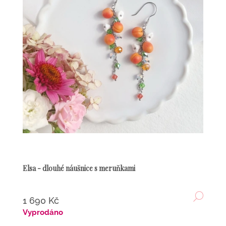
Elsa - dlouhé náušnice s meruňkami
DETA
1 690 Kč
Vyprodáno