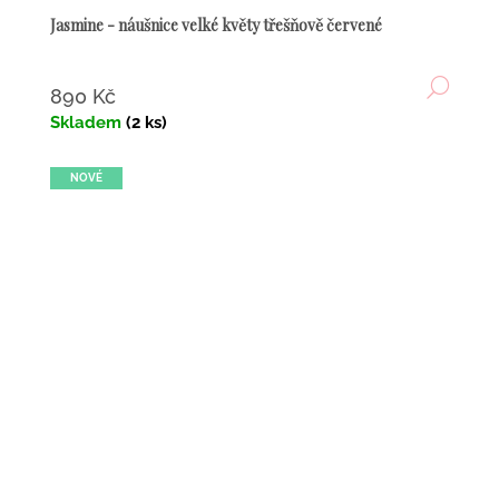
Jasmine - náušnice velké květy třešňově červené
DETA
890 Kč
Skladem
(2 ks)
NOVÉ