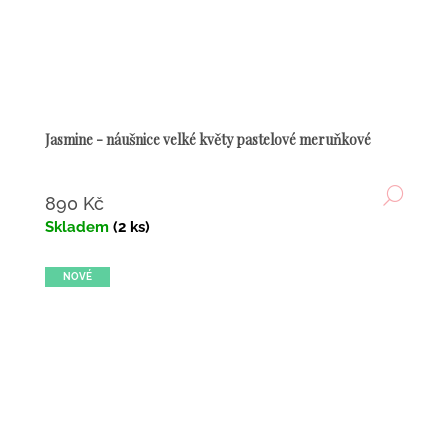
Jasmine - náušnice velké květy pastelové meruňkové
DETA
890 Kč
Skladem
(2 ks)
NOVÉ