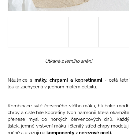
u
j
e
m
e
ELSA
-
NÁUŠNICE
S
MERUŇKAMI,
Utkané z letního snění
KVĚTY
A
LÍSTEČKY
Náušnice s
máky, chrpami a kopretinami
- celá letní
1
louka zachycená v jednom malém detailu.
890
Kč
Kombinace sytě červeného vlčího máku, hluboké modři
chrpy a čisté bílé kopretiny tvoří harmonii, která okamžitě
přenese mysl do horkých červencových dnů. Každý
lístek, jemné vrstvení máku i členitý střed chrpy modeluji
ručně a usazuji na
komponenty z nerezové oceli.