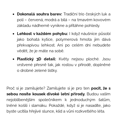
Dokonalá souhra barev:
Tradiční trio českých luk a
polí – červená, modrá a bílá – na tmavém kovovém
základu nádherně vynikne a přitáhne pohledy.
Lehkost v každém pohybu:
I když náušnice působí
jako bohatá kytice, polymerová hmota jim dává
překvapivou lehkost. Ani po celém dni nebudete
vědět, že je máte na sobě.
Plastický 3D detail:
Květy nejsou ploché. Jsou
vrstvené přesně tak, jak rostou v přírodě, doplněné
o drobné zelené lístky.
Proč si je zamilujete? Zamilujete si je pro ten
pocit, že s
sebou nosíte kousek divoké letní přírody.
Budou vaším
nejoblíbenějším společníkem k jednoduchým šatům,
lněné košili i slamáku. Pokaždé, když si je nasadíte, jako
byste ucítila hřejivé slunce, klid a vůni rozkvetlého léta.