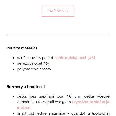
DALŠÍ ŠPERKY
Použitý materiál
náušnicové zapínání -
chirurgická ocel 316L
nerezová ocel 304
polymerová hmota
Rozměry a hmotnost
délka bez zapínání cca 3,6 cm, délka včetně
zapínání na fotografii cca 5 cm
(výměna zapínání je
možná)
hmotnost jedné náušnice - cca 2,4
g
(pokud si