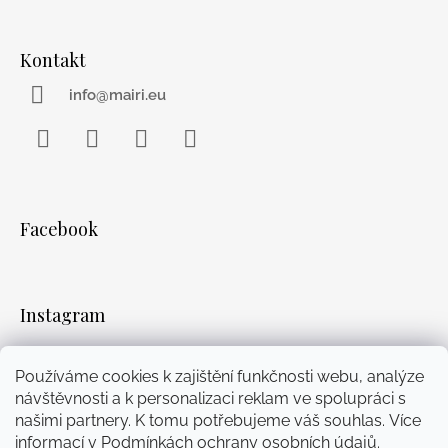
Kontakt
info@mairi.eu
Facebook
Instagram
WhatsApp
YouTube
Facebook
Instagram
Používáme cookies k zajištění funkčnosti webu, analýze
návštěvnosti a k personalizaci reklam ve spolupráci s
Přijímáme online platby
našimi partnery. K tomu potřebujeme váš souhlas. Více
informací v
Podmínkách ochrany osobních údajů
.