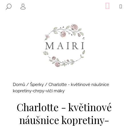
K
Přejít
NÁKUP
M
HLEDAT
KOŠÍK
o
na
PŘIHLÁŠENÍ
ZPĚT
ZPĚT
obsah
š
í
C
k
o
p
o
t
ř
e
b
Domů
/
Šperky
/
Charlotte - květinové náušnice
u
kopretiny-chrpy-vlčí máky
j
Charlotte - květinové
e
t
náušnice kopretiny-
e
n