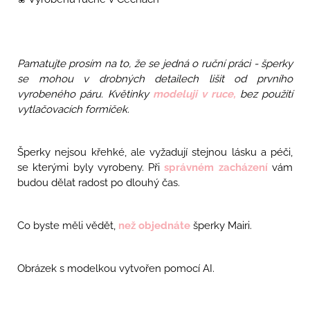
Pamatujte prosím na to, že se jedná o ruční práci - šperky
se mohou v drobných detailech lišit od prvního
vyrobeného páru. Květinky
modeluji v ruce,
bez použití
vytlačovacích formiček.
Šperky nejsou křehké, ale vyžadují stejnou lásku a péči,
se kterými byly vyrobeny. Při
správném zacházení
vám
budou dělat radost po dlouhý čas.
Co byste měli vědět,
než objednáte
šperky Mairi.
Obrázek s modelkou vytvořen pomocí AI.