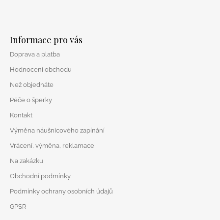
Z
á
Informace pro vás
p
Doprava a platba
a
t
Hodnocení obchodu
í
Než objednáte
Péče o šperky
Kontakt
Výměna náušnicového zapínání
Vrácení, výměna, reklamace
Na zakázku
Obchodní podmínky
Podmínky ochrany osobních údajů
GPSR