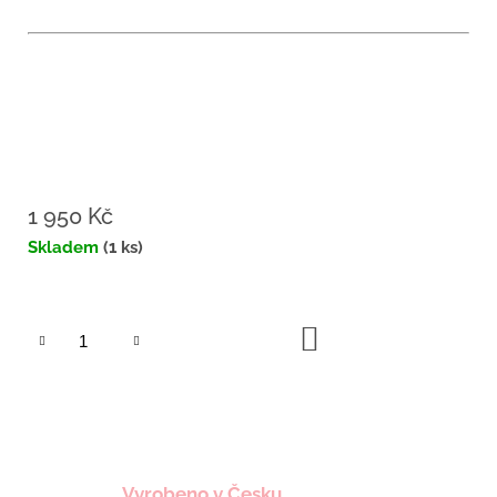
1 950 Kč
Měrná
Skladem
(1 ks)
cena:
DO
KOŠÍKU
Vyrobeno v Česku