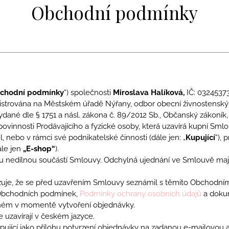
VLČÍMI MÁKY
SKLENĚNÝMI K
Obchodní podmínky
1 790 Kč
850 Kč
chodní podmínky
“) společnosti
Miroslava Halíková,
IČ: 03245373
gistrována na Městském úřadě Nýřany, odbor obecní živnostenský ú
 vydané dle § 1751 a násl. zákona č. 89/2012 Sb., Občanský zákoník,
 povinnosti Prodávajícího a fyzické osoby, která uzavírá kupní Sml
, nebo v rámci své podnikatelské činnosti (dále jen: „
Kupující
“),
le jen
„E-shop“
).
 nedílnou součástí Smlouvy. Odchylná ujednání ve Smlouvě maj
uje, že se před uzavřením Smlouvy seznámil s těmito Obchodními
 Obchodních podmínek,
Podmínky ochrany osobních údajů
a dok
inném v momentě vytvoření objednávky.
uzavírají v českém jazyce.
ující jako přílohu potvrzení objednávky na zadanou e-mailovou 