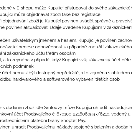
vedené v E-shopu může Kupující přistupovat do svého zákaznick
upující může objednávat zboží také bez registrace.
 při objednávání zboží je Kupující povinen uvádět správně a prav
změně povinen aktualizovat. Údaje uvedené Kupujícím v zákaznickém
pečen uživatelským jménem a heslem. Kupující je povinen zachov
rodávající nenese odpovědnost za případné zneužití zákaznického
vání zákaznického účtu třetím osobám.
, a to zejména v případě, když Kupující svůj zákaznický účet déle 
odních podmínek.
ký účet nemusí být dostupný nepřetržitě, a to zejména s ohled
 údržbu hardwarového a softwarového vybavení třetích osob.
 s dodáním zboží dle Smlouvy může Kupující uhradit následující
kovní účet Prodávajícího č. 670100-2216060597/6210, vedený u
rostřednictvím platební brány Shoptet Pay.
vinen uhradit Prodávajícímu náklady spojené s balením a dodání