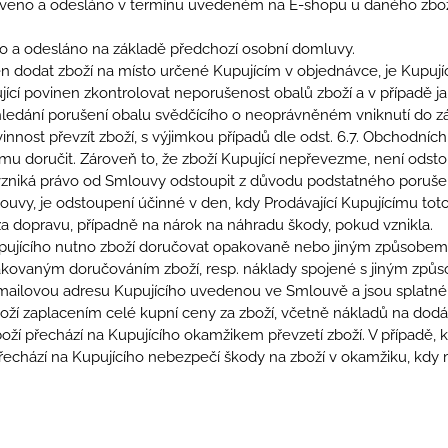
veno a odesláno v termínu uvedeném na E-shopu u daného zboží
o a odesláno na základě předchozí osobní domluvy.
n dodat zboží na místo určené Kupujícím v objednávce, je Kupující
ující povinen zkontrolovat neporušenost obalů zboží a v případě 
hledání porušení obalu svědčícího o neoprávněném vniknutí do zás
vinnost převzít zboží, s výjimkou případů dle odst. 6.7. Obchodn
címu doručit. Zároveň to, že zboží Kupující nepřevezme, není ods
vzniká právo od Smlouvy odstoupit z důvodu podstatného porušen
ouvy, je odstoupení účinné v den, kdy Prodávající Kupujícímu to
a dopravu, případně na nárok na náhradu škody, pokud vznikla.
Kupujícího nutno zboží doručovat opakovaně nebo jiným způsobem,
akovaným doručováním zboží, resp. náklady spojené s jiným způs
-mailovou adresu Kupujícího uvedenou ve Smlouvě a jsou splatné
boží zaplacením celé kupní ceny za zboží, včetně nákladů na dodá
boží přechází na Kupujícího okamžikem převzetí zboží. V případě,
řechází na Kupujícího nebezpečí škody na zboží v okamžiku, kdy 