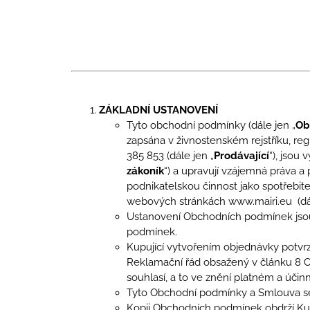
ŠEŘÍKY
1 190 Kč
ZÁKLADNÍ USTANOVENÍ
Tyto obchodní podmínky (dále jen „
Ob
zapsána v živnostenském rejstříku, re
385 853 (dále jen „
Prodávající
“), jsou
zákoník
“) a upravují vzájemná práva a
podnikatelskou činnost jako spotřebitel
webových stránkách www.mairi.eu (dá
Ustanovení Obchodních podmínek jsou
podmínek.
Kupující vytvořením objednávky potvrz
Reklamační řád obsažený v článku 8
souhlasí, a to ve znění platném a úč
Tyto Obchodní podmínky a Smlouva se 
Kopii Obchodních podmínek obdrží Kup