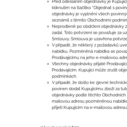
Před odesláním objednávky je Kupujíc
kliknutím na tlačítko “Objednat s pov
objednávky je vyplnění všech povinných
seznámil s těmito Obchodními podmín
Neprodleně po obdržení objednávky zaš
zadal. Toto potvrzení se považuje za 
Smlouvy. Smlouva je uzavřena potvrze
V případě, že některý z požadavků uv
nabídku. Pozměněná nabídka se považu
Prodávajícímu na jeho e-mailovou ad
Všechny objednávky přijaté Prodávajíc
Prodávajícím. Kupující může zrušit ob
podmínkách.
V případě, že došlo ke zjevné technic
povinen dodat Kupujícímu zboží za tut
objednávky podle těchto Obchodních p
mailovou adresu pozměněnou nabídku.
přijetí Kupujícím na e-mailovou adresu