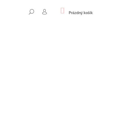
NÁKUPNÍ
HLEDAT
KOŠÍK
Prázdný košík
PŘIHLÁŠENÍ
Následující
ICE Z OCELI SE