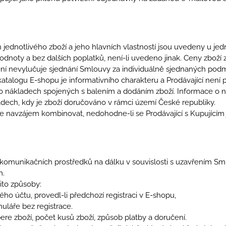
 jednotlivého zboží a jeho hlavních vlastností jsou uvedeny u jed
noty a bez dalších poplatků, není-li uvedeno jinak. Ceny zboží zů
ní nevylučuje sjednání Smlouvy za individuálně sjednaných pod
atalogu E-shopu je informativního charakteru a Prodávající není
o nákladech spojených s balením a dodáním zboží. Informace o 
dech, kdy je zboží doručováno v rámci území České republiky.
ze navzájem kombinovat, nedohodne-li se Prodávající s Kupujícím 
í komunikačních prostředků na dálku v souvislosti s uzavřením Sml
m.
ito způsoby:
ho účtu, provedl-li předchozí registraci v E-shopu,
láře bez registrace.
bere zboží, počet kusů zboží, způsob platby a doručení.