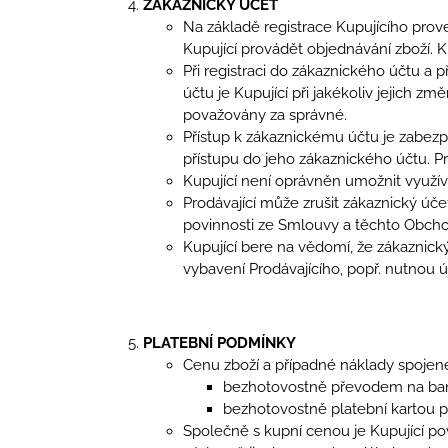
ZÁKAZNICKÝ ÚČET
Na základě registrace Kupujícího pro
Kupující provádět objednávání zboží. K
Při registraci do zákaznického účtu a
účtu je Kupující při jakékoliv jejich 
považovány za správné.
Přístup k zákaznickému účtu je zabez
přístupu do jeho zákaznického účtu. P
Kupující není oprávněn umožnit využí
Prodávající může zrušit zákaznický účet
povinnosti ze Smlouvy a těchto Obch
Kupující bere na vědomí, že zákaznic
vybavení Prodávajícího, popř. nutnou
PLATEBNÍ PODMÍNKY
Cenu zboží a případné náklady spojené
bezhotovostně převodem na ban
bezhotovostně platební kartou p
Společně s kupní cenou je Kupující po