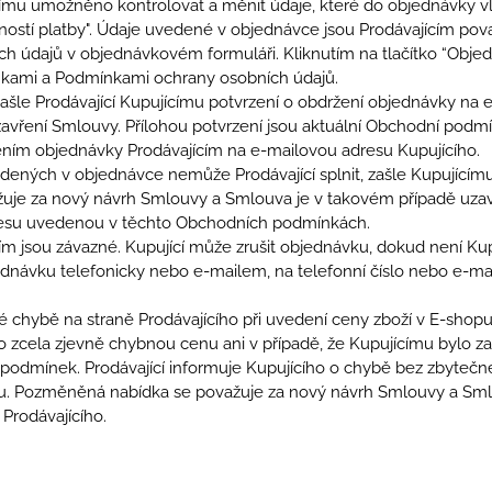
ímu umožněno kontrolovat a měnit údaje, které do objednávky vlo
inností platby". Údaje uvedené v objednávce jsou Prodávajícím po
 údajů v objednávkovém formuláři. Kliknutím na tlačítko “Objedna
kami a Podmínkami ochrany osobních údajů.
le Prodávající Kupujícímu potvrzení o obdržení objednávky na e-
uzavření Smlouvy. Přílohou potvrzení jsou aktuální Obchodní podm
ním objednávky Prodávajícím na e-mailovou adresu Kupujícího.
edených v objednávce nemůže Prodávající splnit, zašle Kupujíc
je za nový návrh Smlouvy a Smlouva je v takovém případě uzavře
resu uvedenou v těchto Obchodních podmínkách.
ím jsou závazné. Kupující může zrušit objednávku, dokud není Ku
jednávku telefonicky nebo e-mailem, na telefonní číslo nebo e-m
ké chybě na straně Prodávajícího při uvedení ceny zboží v E-shopu
o zcela zjevně chybnou cenu ani v případě, že Kupujícímu bylo z
odmínek. Prodávající informuje Kupujícího o chybě bez zbytečné
 Pozměněná nabídka se považuje za nový návrh Smlouvy a Smlo
 Prodávajícího.