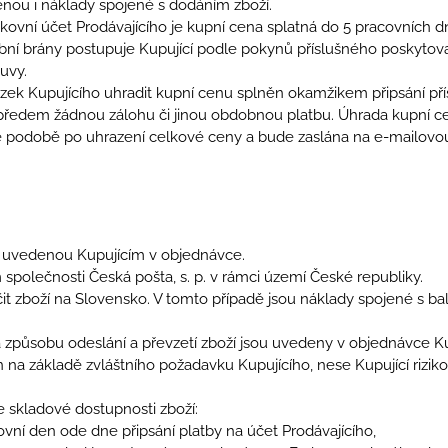
cenou i náklady spojené s dodáním zboží.
kovní účet Prodávajícího je kupní cena splatná do 5 pracovních 
ební brány postupuje Kupující podle pokynů příslušného poskytova
uvy.
azek Kupujícího uhradit kupní cenu splněn okamžikem připsání pří
 předem žádnou zálohu či jinou obdobnou platbu. Úhrada kupní c
é podobě po uhrazení celkové ceny a bude zaslána na e-mailovo
u uvedenou Kupujícím v objednávce.
m společnosti Česká pošta, s. p. v rámci území České republiky.
t zboží na Slovensko. V tomto případě jsou náklady spojené s ba
a způsobu odeslání a převzetí zboží jsou uvedeny v objednávce Ku
 na základě zvláštního požadavku Kupujícího, nese Kupující rizik
 skladové dostupnosti zboží:
ovní den ode dne připsání platby na účet Prodávajícího,