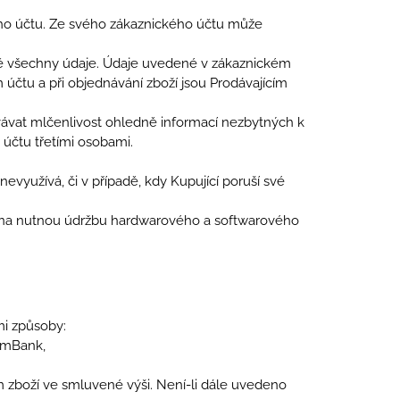
ého účtu. Ze svého zákaznického účtu může
divě všechny údaje. Údaje uvedené v zákaznickém
 účtu a při objednávání zboží jsou Prodávajícím
ávat mlčenlivost ohledně informací nezbytných k
 účtu třetími osobami.
nevyužívá, či v případě, kdy Kupující poruší své
em na nutnou údržbu hardwarového a softwarového
mi způsoby:
 mBank,
m zboží ve smluvené výši. Není-li dále uvedeno