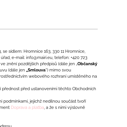
RYSTALY MODRÉ
, se sídlem: Hromnice 163, 330 11 Hromnice,
řad, e-mail: info@mairi.eu, telefon: +420 723
 ve znění pozdějších předpisů (dále jen „
Občanský
ouvu (dále jen
„Smlouva
“) mimo svou
 prostřednictvím webového rozhraní umístěného na
í přednost před ustanoveními těchto Obchodních
 podmínkami, jejichž nedílnou součást tvoří
ument
Doprava a platba
, a že s nimi výslovně
adresu.