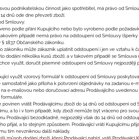
svou podnikatelskou činnost jako spotřebitel, má právo od Smlou
14 dnů ode dne převzetí zboží.
 od Smlouvy:
aveno podle přání Kupujícího nebo bylo vyrobeno podle požadavků
v takovém případě nemá právo na odstoupení od Smlouvy (šperky 
v § 1837 Občanského zákoníku.
ého zákoníku může zákazník uplatnit odstoupení i jen ve vztahu
o dodání několika kusů zboží), a v takovém případě se Smlouva ruš
 chce využít, doručit písemné odstoupení od Smlouvy nejpozději 
cí využít vzorový formulář k odstoupení od Smlouvy poskytovaný 
 samostatně jako příloha k potvrzení objednávky na zadanou e-m
 na e-mailovou nebo doručovací adresu Prodávajícího uvedenou 
 formuláře.
je povinen vrátit Prodávajícímu zboží do 14 dnů od odstoupení od
ímu, a to i v tom případě, kdy zboží nemůže být vráceno pro svo
í mu Prodávající bezodkladně, nejpozději však do 14 dnů od odst
o přijal, a to stejným způsobem. Prodávající vrátí Kupujícímu př
 mu tím nevzniknou další náklady.
nější způsob dodání zboží, který Prodávající nabízí, vrátí Prodávají