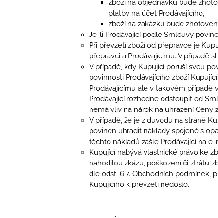
zboží na objednávku bude zhoto
platby na účet Prodávajícího,
zboží na zakázku bude zhotoven
Je-li Prodávající podle Smlouvy povine
Při převzetí zboží od přepravce je Kup
přepravci a Prodávajícímu. V případě s
V případě, kdy Kupující poruší svou po
povinnosti Prodávajícího zboží Kupují
Prodávajícímu ale v takovém případě 
Prodávající rozhodne odstoupit od Sml
nemá vliv na nárok na uhrazení Ceny z
V případě, že je z důvodů na straně 
povinen uhradit náklady spojené s op
těchto nákladů zašle Prodávající na e
Kupující nabývá vlastnické právo ke z
nahodilou zkázu, poškození či ztrátu z
dle odst. 6.7. Obchodních podmínek, p
Kupujícího k převzetí nedošlo.