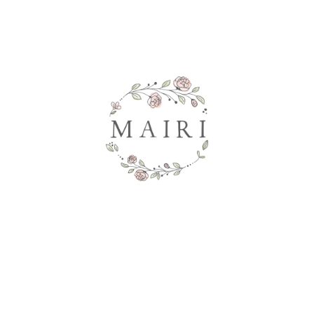
Co potřebujete najít?
HLEDAT
Doporučujeme
TRISH - KVĚTINOVÉ NÁUŠNICE S
SAYURI - NÁUŠN