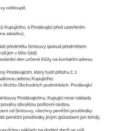
vy odstoupit.
 Kupujícího, a Prodávající před uzavřením
na zakázku),
 k části předmětu Smlouvy (pokud předmětem
í jen v této části.
poslední den určené lhůty na kontaktní adresu
Prodávajícím, který tvoří přílohu č. 1
ailovou adresu Kupujícího.
v těchto Obchodních podmínkách. Prodávající
 Smlouvy Prodávajícímu. Kupující nese náklady
u povahu obvyklou poštovní cestou.
oupení od Smlouvy, všechny peněžní prostředky
ijaté peněžní prostředky jiným způsobem jen tehdy,
cí Kupujícímu náklady na dodání zboží ve výši