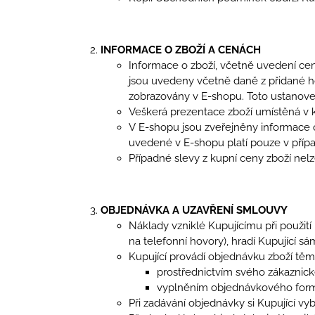
INFORMACE O ZBOŽÍ A CENÁCH
Informace o zboží, včetně uvedení cen
jsou uvedeny včetně daně z přidané hod
zobrazovány v E-shopu. Toto ustanove
Veškerá prezentace zboží umístěná v k
V E-shopu jsou zveřejněny informace 
uvedené v E-shopu platí pouze v přípa
Případné slevy z kupní ceny zboží nel
OBJEDNÁVKA A UZAVŘENÍ SMLOUVY
Náklady vzniklé Kupujícímu při použit
na telefonní hovory), hradí Kupující sá
Kupující provádí objednávku zboží těm
prostřednictvím svého zákaznické
vyplněním objednávkového formu
Při zadávání objednávky si Kupující vy