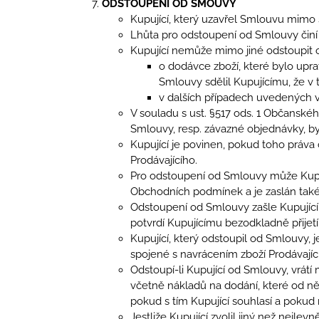
ODSTOUPENÍ OD SMOUVY
Kupující, který uzavřel Smlouvu mimo 
Lhůta pro odstoupení od Smlouvy činí 
Kupující nemůže mimo jiné odstoupit
o dodávce zboží, které bylo upr
Smlouvy sdělil Kupujícímu, že 
v dalších případech uvedených 
V souladu s ust. §517 ods. 1 Občansk
Smlouvy, resp. závazné objednávky, byl
Kupující je povinen, pokud toho práva
Prodávajícího.
Pro odstoupení od Smlouvy může Kupují
Obchodních podmínek a je zaslán také
Odstoupení od Smlouvy zašle Kupující
potvrdí Kupujícímu bezodkladně přijetí
Kupující, který odstoupil od Smlouvy, 
spojené s navrácením zboží Prodávajíc
Odstoupí-li Kupující od Smlouvy, vrát
včetně nákladů na dodání, které od něh
pokud s tím Kupující souhlasí a pokud
Jestliže Kupující zvolil jiný než nejlev