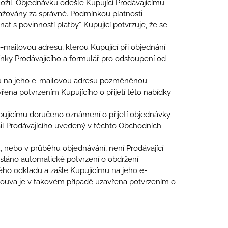
žil. Objednávku odešle Kupující Prodávajícímu
važovány za správné. Podmínkou platnosti
t s povinností platby” Kupující potvrzuje, že se
mailovou adresu, kterou Kupující při objednání
ínky Prodávajícího a formulář pro odstoupení od
ímu na jeho e-mailovou adresu pozměněnou
na potvrzením Kupujícího o přijetí této nabídky
pujícímu doručeno oznámení o přijetí objednávky
ail Prodávajícího uvedený v těchto Obchodních
, nebo v průběhu objednávání, není Prodávající
asláno automatické potvrzení o obdržení
ho odkladu a zašle Kupujícímu na jeho e-
uva je v takovém případě uzavřena potvrzením o