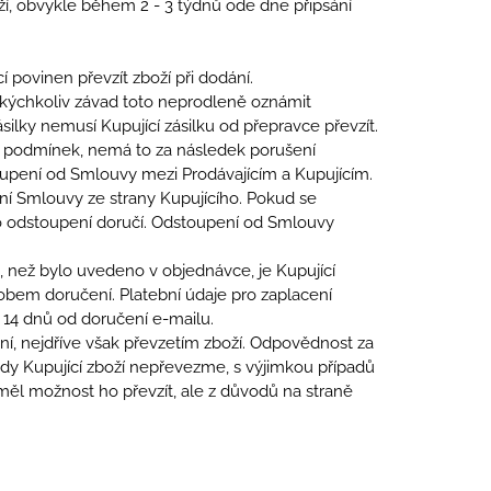
, obvykle během 2 - 3 týdnů ode dne připsání
 povinen převzít zboží při dodání.
jakýchkoliv závad toto neprodleně oznámit
ilky nemusí Kupující zásilku od přepravce převzít.
ích podmínek, nemá to za následek porušení
toupení od Smlouvy mezi Prodávajícím a Kupujícím.
í Smlouvy ze strany Kupujícího. Pokud se
to odstoupení doručí. Odstoupení od Smlouvy
 než bylo uvedeno v objednávce, je Kupující
obem doručení. Platební údaje pro zaplacení
 14 dnů od doručení e-mailu.
ní, nejdříve však převzetím zboží. Odpovědnost za
 kdy Kupující zboží nepřevezme, s výjimkou případů
měl možnost ho převzít, ale z důvodů na straně