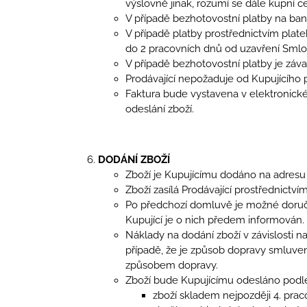
výslovně jinak, rozumí se dále kupní 
V případě bezhotovostní platby na ban
V případě platby prostřednictvím plat
do 2 pracovních dnů od uzavření Smlo
V případě bezhotovostní platby je záv
Prodávající nepožaduje od Kupujícího
Faktura bude vystavena v elektronick
odeslání zboží.
DODÁNÍ ZBOŽÍ
Zboží je Kupujícímu dodáno na adres
Zboží zasílá Prodávající prostřednictví
Po předchozí domluvě je možné doruči
Kupující je o nich předem informován.
Náklady na dodání zboží v závislosti n
případě, že je způsob dopravy smluven
způsobem dopravy.
Zboží bude Kupujícímu odesláno podle
zboží skladem nejpozději 4. prac