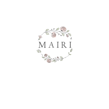
Co potřebujete najít?
HLEDAT
Doporučujeme
SHAILENE - DLOUHÉ KVĚTINOVÉ
TRISH - KVĚTI