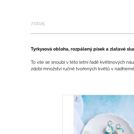
MERUŇKAMI
1 990 Kč
7.7.2025
Tyrkysová obloha, rozpálený písek a zlatavé slu
To vše se snoubí v této letní řadě květinových ná
zdobí množství ručně tvořených květů v nádhern