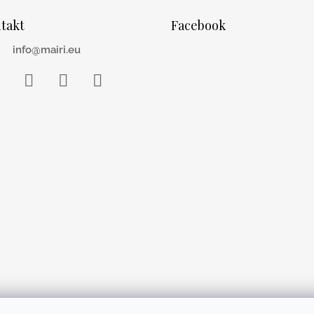
takt
Facebook
info@mairi.eu
acebook
Instagram
WhatsApp
YouTube