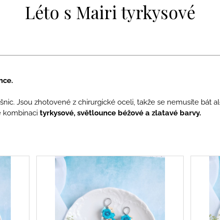
NÁUŠNICE S RŮŽEMI A PIVOŇKAMI
VLČÍMI MÁKY
Léto s Mairi tyrkysové
1 990 Kč
1 790 Kč
nce.
ušnic. Jsou zhotovené z chirurgické oceli, takže se nemusíte bát 
é kombinaci
tyrkysové, světlounce béžové a zlatavé barvy.