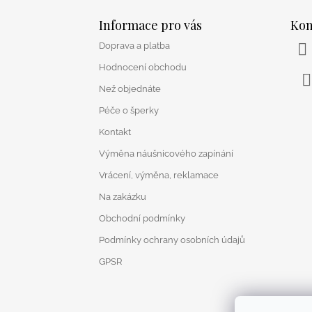
Z
á
Informace pro vás
Kon
p
Doprava a platba
a
t
Hodnocení obchodu
í
Než objednáte
F
Péče o šperky
Kontakt
Výměna náušnicového zapínání
Vrácení, výměna, reklamace
Na zakázku
Obchodní podmínky
Podmínky ochrany osobních údajů
GPSR