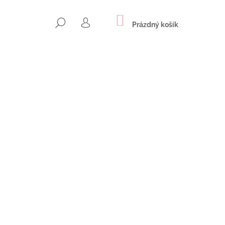
NÁKUPNÍ
HLEDAT
KOŠÍK
Prázdný košík
PŘIHLÁŠENÍ
Následující
NOVÉ NÁUŠNICE S