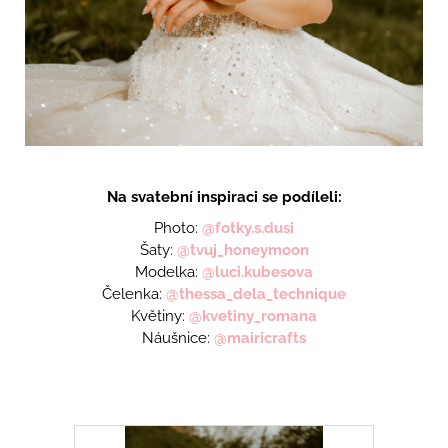
Na svatební inspiraci se podíleli:
Photo:
@fotky.s.dusi
Šaty:
@tvuj_honeymoon
Modelka:
@luci.kubesova
Čelenka:
@thessa_dela_technique
Květiny:
@kvetiny_romana
Náušnice:
@mairicrafts