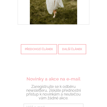
PŘEDCHOZÍ ČLÁNEK
DALŠÍ ČLÁNEK
Novinky a akce na e-mail
Zaregistrujte se k odběru
newsletteru, získáte přednostní
přístup k novinkám a neutečou
vám žádné akce.