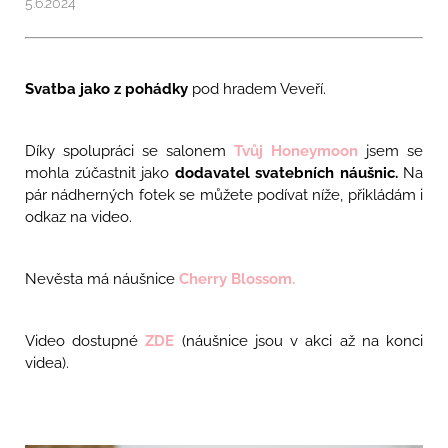
5.6.2024
a
j
í
Svatba jako z pohádky
pod hradem Veveří.
t
?
Díky spolupráci se salonem
Tvůj Honeymoon
jsem se
mohla zúčastnit jako
dodavatel svatebních náušnic.
Na
pár nádherných fotek se můžete podívat níže, přikládám i
odkaz na video.
HLEDAT
Nevěsta má náušnice
Cherry Blossom.
D
o
Video dostupné
ZDE
(náušnice jsou v akci až na konci
p
videa).
o
r
u
č