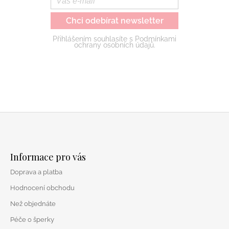
Chci odebírat newsletter
Přihlášením souhlasíte s Podmínkami
ochrany osobních údajů.
Z
á
Informace pro vás
p
Doprava a platba
a
t
Hodnocení obchodu
í
Než objednáte
Péče o šperky