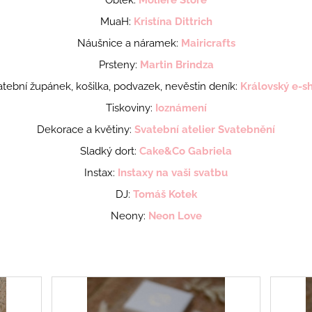
MuaH:
Kristína Dittrich
Náušnice a náramek:
Mairicrafts
Prsteny:
Martin Brindza
atební župánek, košilka, podvazek, nevěstin deník:
Královský e-s
Tiskoviny:
Ioznámení
Dekorace a květiny:
Svatební atelier Svatebnění
Sladký dort:
Cake&Co Gabriela
Instax:
Instaxy na vaši svatbu
DJ:
Tomáš Kotek
Neony:
Neon Love