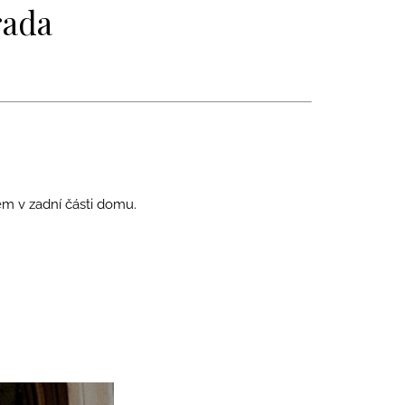
rada
em v zadní části domu.