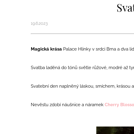
MERUŇKAMI
Sva
1 990 Kč
19.6.2023
Magická krása
Palace Hlinky
v srdci Brna a dva li
Svatba laděná do tónů světle růžové, modré až ty
Svatební den naplněný láskou, smíchem, krásou a 
Nevěstu zdobí náušnice a náramek
Cherry Bloss