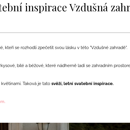
NÁUŠNICE S RŮŽEMI A PIVOŇKAMI
VLČÍMI MÁKY
tební inspirace Vzdušná zah
1 990 Kč
1 790 Kč
dé, kteří se rozhodli zpečetit svou lásku v této "Vzdušné zahradě".
rkysové, bílé a béžové, které nádherně ladí se zahradním prostor
květinami. Taková je tato
svěží, letní svatební inspirace.
om.