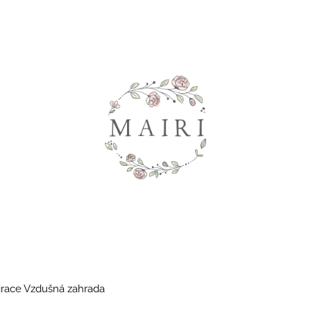
Co potřebujete najít?
HLEDAT
Doporučujeme
irace Vzdušná zahrada
SHAILENE - DLOUHÉ KVĚTINOVÉ
TRISH - KVĚTI