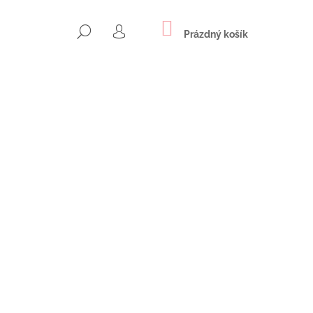
NÁKUPNÍ
HLEDAT
KOŠÍK
Prázdný košík
PŘIHLÁŠENÍ
Následující
NOVÉ NÁUŠNICE S