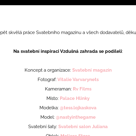
pět skvělá práce Svatebního magazínu a všech dodavatelů, děkuj
Na svatební inspiraci Vzdušná zahrada se podíleli
:
Koncept a organizace:
Svatební magazín
Fotograf:
Vitalie Varvarynets
Kameraman:
Rv Films
Místo:
Palace Hlinky
Modelka:
@tess.lojkaskova
Model:
@nastyinthegame
Svatební šaty:
Svatební salon Juliana
Oblek:
Moliere Store