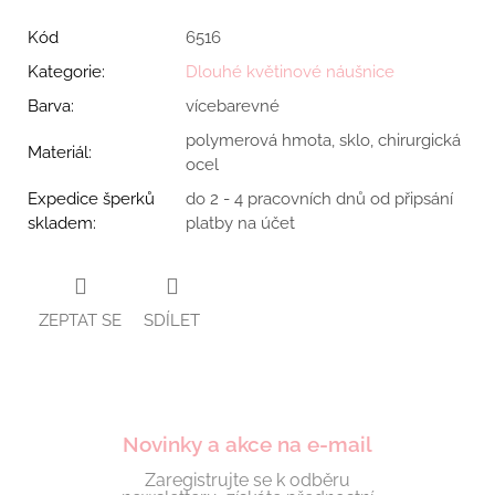
Kód
6516
Kategorie
:
Dlouhé květinové náušnice
Barva
:
vícebarevné
polymerová hmota, sklo, chirurgická
Materiál
:
ocel
Expedice šperků
do 2 - 4 pracovních dnů od připsání
skladem
:
platby na účet
ZEPTAT SE
SDÍLET
Novinky a akce na e-mail
Zaregistrujte se k odběru