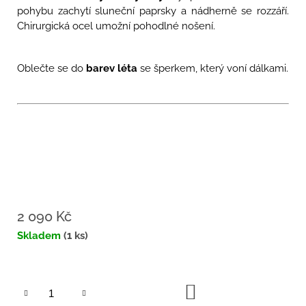
pohybu zachytí sluneční paprsky a nádherně se rozzáří.
Chirurgická ocel umožní pohodlné nošení.
Oblečte se do
barev léta
se šperkem, který voní dálkami.
2 090 Kč
Měrná
Skladem
(1 ks)
cena:
DO
KOŠÍKU