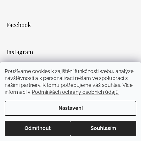
Facebook
Instagram
WhatsApp
YouTube
Facebook
Instagram
Používáme cookies k zajištění funkčnosti webu, analýze
návštěvnosti a k personalizaci reklam ve spolupráci s
Přijímáme online platby
našimi partnery. K tomu potřebujeme váš souhlas. Více
informací v
Podmínkách ochrany osobních údajů
.
Nastavení
Vytvořil Shoptet
© 2026 Mairi. Všechna práva
vyhrazena.
Upravit nastavení cookies
Odmítnout
Souhlasím