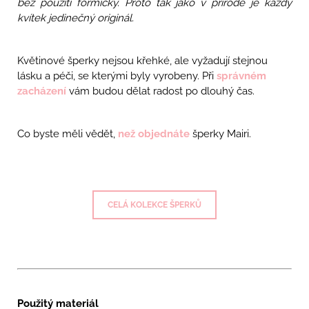
bez použití formičky. Proto tak jako v přírodě je každý
kvítek jedinečný originál.
Květinové šperky nejsou křehké, ale vyžadují stejnou
lásku a péči, se kterými byly vyrobeny. Při
správném
zacházení
vám budou dělat radost po dlouhý čas.
Co byste měli vědět,
než objednáte
šperky Mairi.
CELÁ KOLEKCE ŠPERKŮ
Použitý materiál