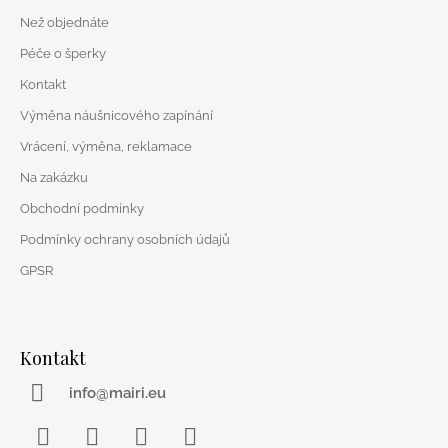
t
í
Než objednáte
Péče o šperky
Kontakt
Výměna náušnicového zapínání
Vrácení, výměna, reklamace
Na zakázku
Obchodní podmínky
Podmínky ochrany osobních údajů
GPSR
Kontakt
info@mairi.eu