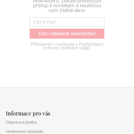
newsletteru, získáte přednostní
přístup k novinkám a neutečou
vám žádné akce.
Chci odebírat newsletter
Přihlášením souhlasíte s Podmínkami
ochrany osobních údajů.
Z
á
Informace pro vás
p
Doprava a platba
a
Hodnocení obchodu