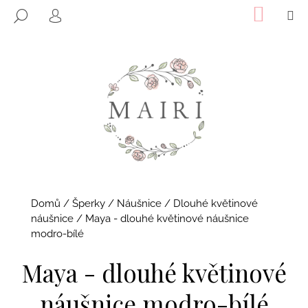
K
Přejít
NÁKUP
M
HLEDAT
KOŠÍK
o
na
PŘIHLÁŠENÍ
ZPĚT
ZPĚT
obsah
š
í
C
k
o
p
o
t
ř
e
b
Domů
/
Šperky
/
Náušnice
/
Dlouhé květinové
u
náušnice
/
Maya - dlouhé květinové náušnice
j
modro-bílé
e
Maya - dlouhé květinové
t
e
náušnice modro-bílé
n