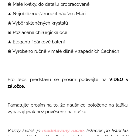
❀ Malé kvítky, do detailu propracované
❀ Nejoblíbenější model náušnic Mairi
❀ Výběr skleněných krystalů
❀ Pozlacená chirurgická ocel
❀ Elegantní dárkové balení
❀ Vyrobeno ručně v malé dílně v západních Čechách
Pro lepší představu se prosím podívejte na
VIDEO v
záložce.
Pamatujte prosím na to, že náušnice položené na talířku
vypadají jinak než pověšené na oušku.
Každý kvítek je
modelovaný ručně,
lísteček po lístečku,