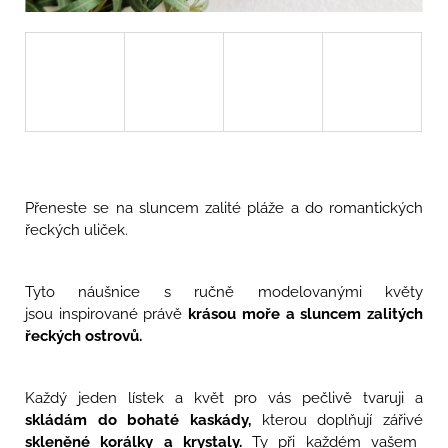
u
j
e
m
e
ARIA
-
KVĚTINOVÉ
NÁUŠNICE
S
Přeneste se na sluncem zalité pláže a do romantických
PIVOŇKAMI
A
řeckých uliček.
RŮŽEMI
1
990
Tyto náušnice s ručně modelovanými květy
Kč
jsou inspirované právě
krásou moře a sluncem zalitých
řeckých ostrovů.
Každý jeden lístek a květ pro vás pečlivě tvaruji a
skládám do bohaté kaskády,
kterou doplňují zářivé
skleněné korálky a krystaly.
Ty při každém vašem