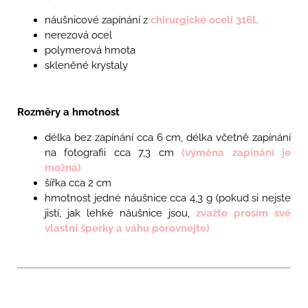
náušnicové zapínání z
chirurgické oceli 316L
nerezová ocel
polymerová hmota
skleněné krystaly
Rozměry a hmotnost
délka bez zapínání cca 6 cm, délka včetně zapínání
na fotografii cca 7,3 cm
(výměna zapínání je
možná)
šířka cca 2 cm
hmotnost jedné náušnice cca 4,3
g
(pokud si nejste
jistí, jak lehké náušnice jsou,
zvažte prosím své
vlastní šperky a váhu porovnejte)