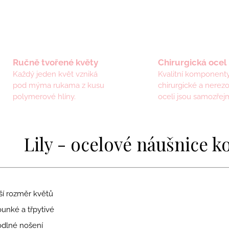
Ručně tvořené květy
Chirurgická ocel
Každý jeden květ vzniká
Kvalitní komponenty
pod mýma rukama z kusu
chirurgické a nerez
polymerové hlíny.
oceli jsou samozřejm
Lily - ocelové náušnice k
í rozměr květů
unké a třpytivé
dlné nošení