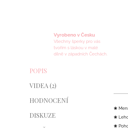
Vyrobeno v Česku
Všechny šperky pro vás
tvořím s láskou v malé
dílně v západních Čechách.
POPIS
VIDEA (2)
HODNOCENÍ
❀ Menš
DISKUZE
❀ Leho
❀ Poho