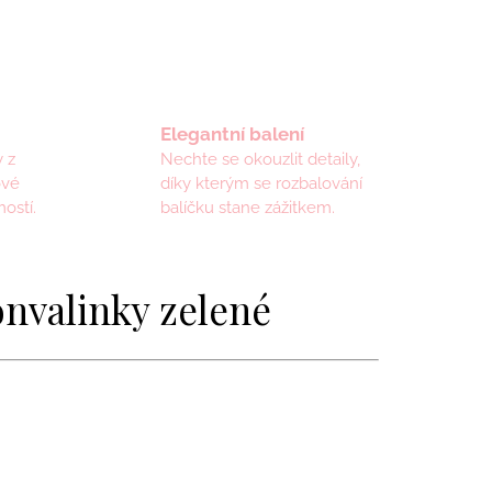
Elegantní balení
 z
Nechte se okouzlit detaily,
ové
díky kterým se rozbalování
ostí.
balíčku stane zážitkem.
onvalinky zelené