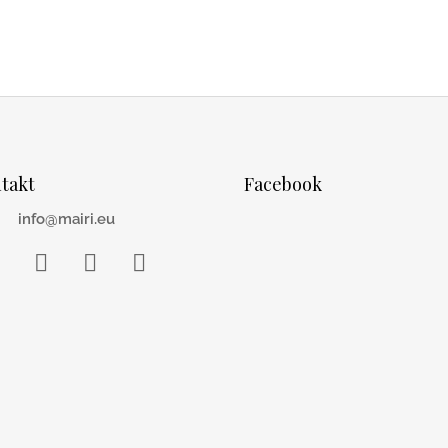
takt
Facebook
info@mairi.eu
acebook
Instagram
WhatsApp
YouTube