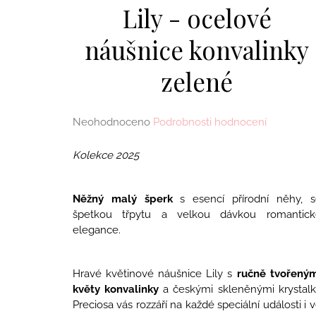
MERUŇKAMI
Lily - ocelové
1 990 Kč
náušnice konvalinky
zelené
Průměrné
Neohodnoceno
Podrobnosti hodnocení
hodnocení
produktu
Kolekce 2025
je
0,0
z
Něžný malý šperk
s esencí přírodní něhy, s
5
špetkou třpytu a velkou dávkou romantick
hvězdiček.
elegance.
Hravé květinové náušnice Lily s
ručně tvořeným
květy konvalinky
a českými skleněnými krystalk
Preciosa vás rozzáří na každé speciální události i 