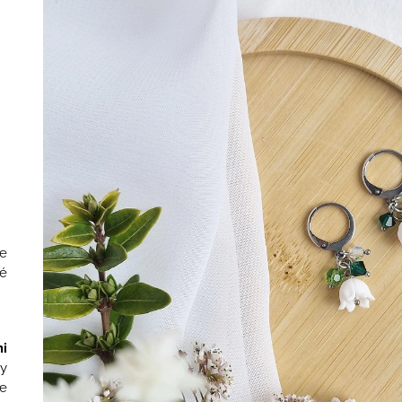
NÁUŠNICE S RŮŽEMI A PIVOŇKAMI
VLČÍMI MÁKY
1 990 Kč
1 790 Kč
e
é
i
y
ve