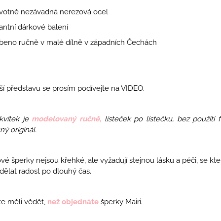
votně nezávadná nerezová
ocel
ntní dárkové balení
beno ručně v malé dílně v západních Čechách
ší představu se prosím podívejte na VIDEO.
kvítek je
modelovaný ručně,
lísteček po lístečku, bez použití 
ný originál.
vé šperky nejsou křehké, ale vyžadují stejnou lásku a péči, se kte
ělat radost po dlouhý čas.
e měli vědět,
než objednáte
šperky Mairi.