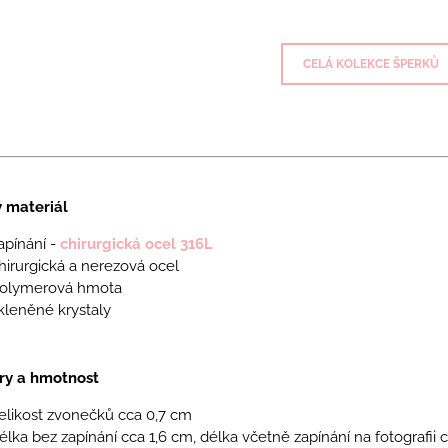
CELÁ KOLEKCE ŠPERKŮ
ý materiál
apínání -
chirurgická ocel 316L
hirurgická a nerezová ocel
olymerová hmota
kleněné krystaly
y a hmotnost
elikost zvonečků cca 0,7 cm
élka bez zapínání cca 1,6 cm, délka včetně zapínání na fotografii