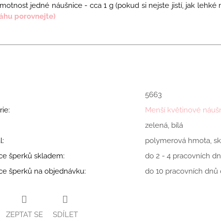
motnost jedné náušnice - cca 1
g
(pokud si nejste jistí, jak lehk
áhu porovnejte)
5663
rie
:
Menší květinové náuš
zelená, bílá
l
:
polymerová hmota, skl
ce šperků skladem
:
do 2 - 4 pracovních dn
ce šperků na objednávku
:
do 10 pracovních dnů o
ZEPTAT SE
SDÍLET