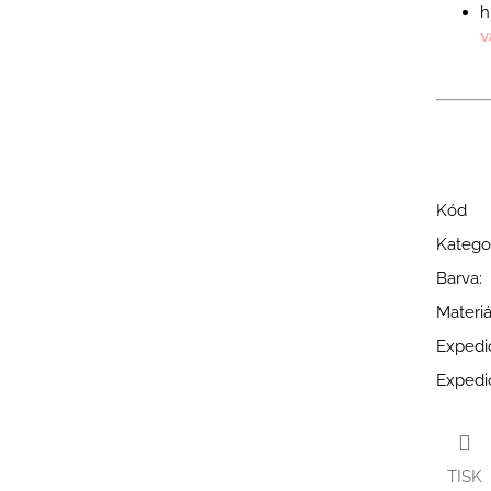
h
v
Kód
Katego
Barva
:
Materiá
Expedi
Expedi
TISK