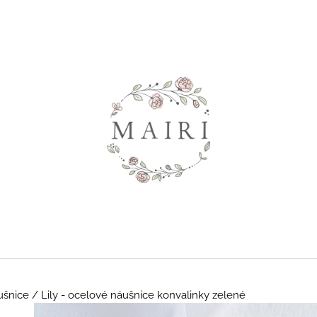
Co potřebujete najít?
HLEDAT
Doporučujeme
ušnice
/
Lily - ocelové náušnice konvalinky zelené
SHAILENE - DLOUHÉ KVĚTINOVÉ
TRISH - KVĚTI