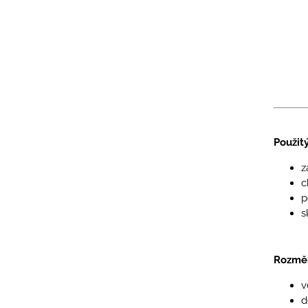
Použit
z
c
p
s
Rozměr
v
d