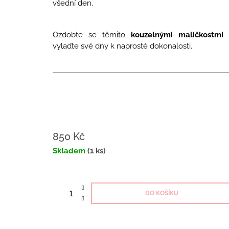
všední den.
Ozdobte se těmito
kouzelnými maličkostmi
vylaďte své dny k naprosté dokonalosti.
850 Kč
Měrná
Skladem
(1 ks)
cena:
DO KOŠÍKU