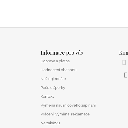
Z
á
Informace pro vás
Kon
p
Doprava a platba
a
t
Hodnocení obchodu
í
Než objednáte
F
Péče o šperky
Kontakt
Výměna náušnicového zapínání
Vrácení, výměna, reklamace
Na zakázku