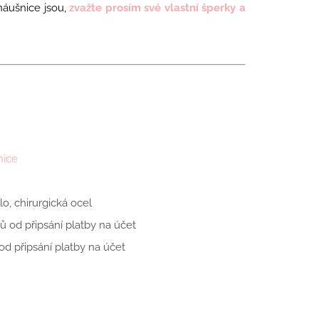
é náušnice jsou,
zvažte prosím své vlastní šperky a
nice
o, chirurgická ocel
ů od připsání platby na účet
d připsání platby na účet