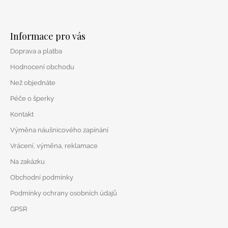
Z
á
Informace pro vás
p
Doprava a platba
a
t
Hodnocení obchodu
í
Než objednáte
Péče o šperky
Kontakt
Výměna náušnicového zapínání
Vrácení, výměna, reklamace
Na zakázku
Obchodní podmínky
Podmínky ochrany osobních údajů
GPSR