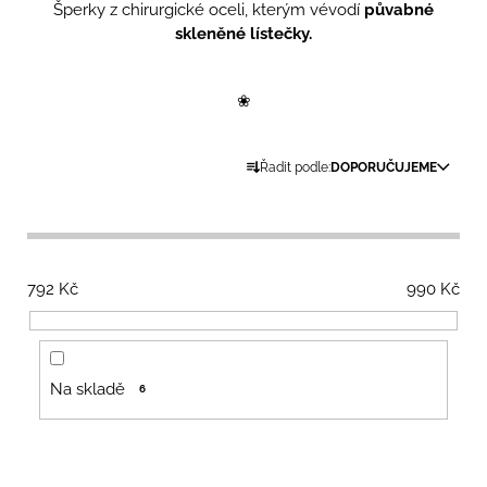
Šperky z chirurgické oceli, kterým vévodí
půvabné
a
skleněné lístečky.
j
í
❀
t
?
Ř
Řadit podle:
DOPORUČUJEME
a
z
e
HLEDAT
n
792
Kč
990
Kč
í
p
D
r
o
o
p
Na skladě
6
d
o
r
u
u
k
č
V