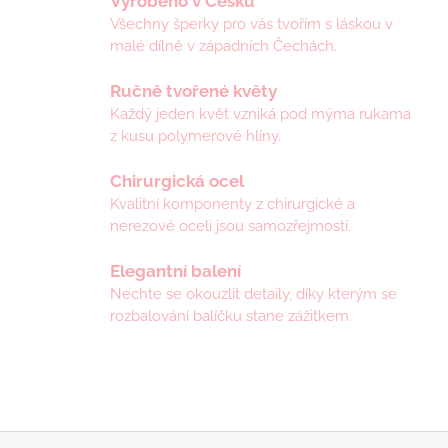
Vyrobeno v Česku
á
Všechny šperky pro vás tvořím s láskou v
d
malé dílně v západních Čechách.
a
c
í
Ručně tvořené květy
p
Každý jeden květ vzniká pod mýma rukama
r
z kusu polymerové hlíny.
v
k
Chirurgická ocel
y
v
Kvalitní komponenty z chirurgické a
ý
nerezové oceli jsou samozřejmostí.
p
i
Elegantní balení
s
Nechte se okouzlit detaily, díky kterým se
u
rozbalování balíčku stane zážitkem.