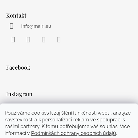
Kontakt
info@mairi.eu
Facebook
Instagram
WhatsApp
YouTube
Facebook
Instagram
Používáme cookies k zajištění funkčnosti webu, analýze
Přijímáme online platby
návštěvnosti a k personalizaci reklam ve spolupráci s
našimi partnery. K tomu potřebujeme váš souhlas. Více
informací v
Podmínkách ochrany osobních údajů
.