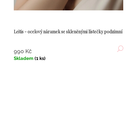
Leitis - ocelový náramek se skleněnými lístečky podzimní
DETA
990 Kč
Skladem
(1 ks)