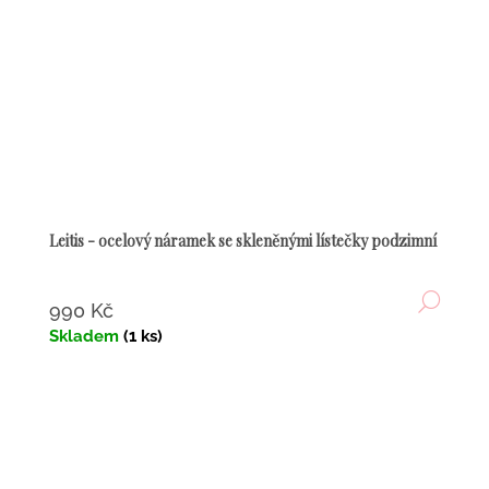
Leitis - ocelový náramek se skleněnými lístečky podzimní
DETA
990 Kč
Skladem
(1 ks)