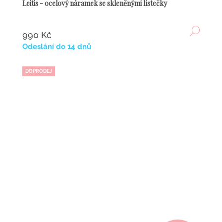
Leitis - ocelový náramek se skleněnými lístečky
DETA
990 Kč
Odeslání do 14 dnů
DOPRODEJ