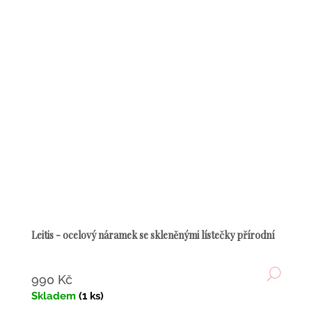
Leitis - ocelový náramek se skleněnými lístečky přírodní
DETA
990 Kč
Skladem
(1 ks)