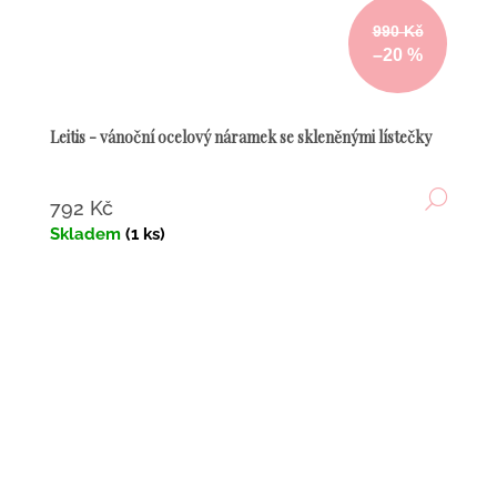
990 Kč
–20 %
Leitis - vánoční ocelový náramek se skleněnými lístečky
DETA
792 Kč
Skladem
(1 ks)