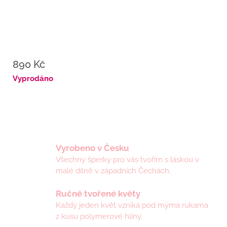
890 Kč
Měrná
Vyprodáno
cena:
Vyrobeno v Česku
Všechny šperky pro vás tvořím s láskou v
malé dílně v západních Čechách.
Ručně tvořené květy
Každý jeden květ vzniká pod mýma rukama
z kusu polymerové hlíny.