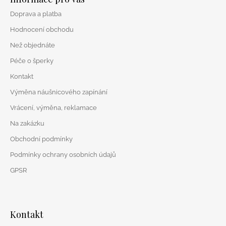
p
Doprava a platba
a
t
Hodnocení obchodu
í
Než objednáte
Péče o šperky
Kontakt
Výměna náušnicového zapínání
Vrácení, výměna, reklamace
Na zakázku
Obchodní podmínky
Podmínky ochrany osobních údajů
GPSR
Kontakt