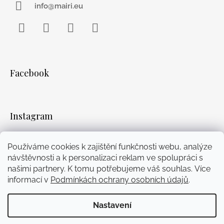
info@mairi.eu
Facebook
Instagram
WhatsApp
YouTube
Facebook
Instagram
Používáme cookies k zajištění funkčnosti webu, analýze
Přijímáme online platby
návštěvnosti a k personalizaci reklam ve spolupráci s
našimi partnery. K tomu potřebujeme váš souhlas. Více
informací v
Podmínkách ochrany osobních údajů
.
Nastavení