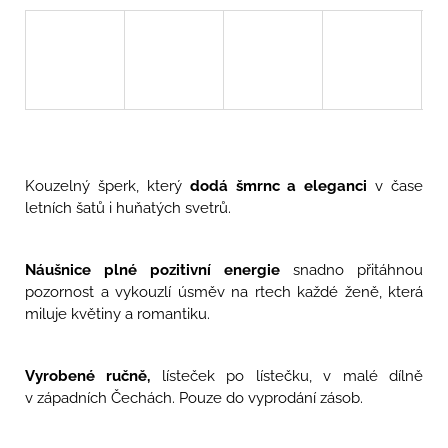
u
j
e
m
e
ELSA
-
POZLACENÉ
NÁUŠNICE
Kouzelný šperk, který
dodá šmrnc a eleganci
v čase
S
letních šatů i huňatých svetrů.
MERUŇKAMI
1
990
Náušnice plné pozitivní energie
snadno přitáhnou
Kč
pozornost a vykouzlí úsměv na rtech každé ženě, která
miluje květiny a romantiku.
Vyrobené ručně,
lísteček po lístečku, v malé dílně
v západních Čechách. Pouze do vyprodání zásob.