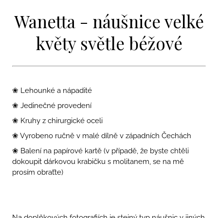
Wanetta - náušnice velké
květy světle béžové
❀ Lehounké a nápadité
❀ Jedinečné provedení
❀ Kruhy z chirurgické oceli
❀ Vyrobeno ručně v malé dílně v západních Čechách
❀ Balení na papírové kartě (v případě, že byste chtěli
dokoupit dárkovou krabičku s molitanem, se na mě
prosím obraťte)
Na doplňkových fotografiích je stejný typ náušnic v jiných