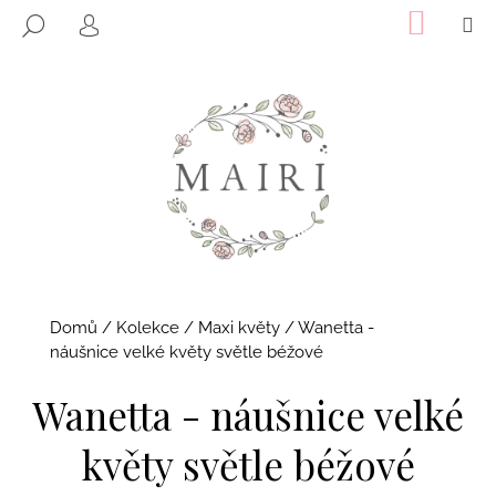
K
Přejít
NÁKUP
M
HLEDAT
KOŠÍK
o
na
PŘIHLÁŠENÍ
ZPĚT
ZPĚT
obsah
š
í
C
k
o
p
o
t
ř
e
b
Domů
/
Kolekce
/
Maxi květy
/
Wanetta -
u
náušnice velké květy světle béžové
j
Wanetta - náušnice velké
e
t
květy světle béžové
e
n