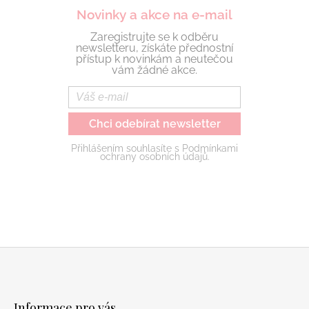
Novinky a akce na e-mail
Zaregistrujte se k odběru
newsletteru, získáte přednostní
přístup k novinkám a neutečou
vám žádné akce.
Chci odebírat newsletter
Přihlášením souhlasíte s Podmínkami
ochrany osobních údajů.
Z
á
Informace pro vás