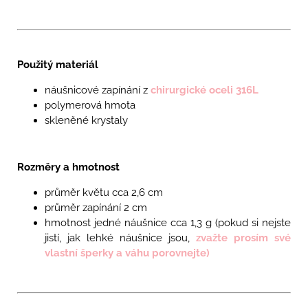
Použitý materiál
náušnicové zapínání z
chirurgické oceli 316L
polymerová hmota
skleněné krystaly
Rozměry a hmotnost
průměr květu cca 2,6 cm
průměr zapínání 2 cm
hmotnost jedné náušnice cca 1,3 g (pokud si nejste
jistí, jak lehké náušnice jsou,
zvažte prosím své
vlastní šperky a váhu porovnejte)