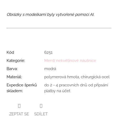
Obrázky s modelkami byly vytvořené pomocí AI.
Kód
6251
Kategorie
:
Menší nekvětinové náušnice
Barva
:
modrá
Materiál
:
polymerová hmota, chirurgická ocel
Expedice šperků
do 2 - 4 pracovních dnů od připsání
skladem
:
platby na účet
ZEPTAT SE
SDÍLET