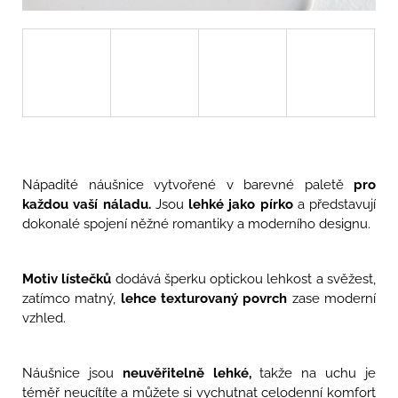
u
j
e
m
e
ELSA
-
POZLACENÉ
NÁUŠNICE
S
Nápadité náušnice vytvořené v barevné paletě
pro
MERUŇKAMI
každou vaší náladu.
Jsou
lehké jako pírko
a představují
1
dokonalé spojení něžné romantiky a moderního designu.
990
Kč
Motiv lístečků
dodává šperku optickou lehkost a svěžest,
zatímco matný,
lehce texturovaný povrch
zase moderní
vzhled.
Náušnice jsou
neuvěřitelně lehké,
takže na uchu je
téměř neucítíte a můžete si vychutnat celodenní komfort