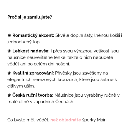
Proč si je zamilujete?
❀
Romantický akcent:
Skvěle doplní šaty, lněnou košili i
jednoduchý top.
❀
Lehkost nadevše:
I přes svou výraznou velikost jsou
náušnice neuvěřitelně lehké, takže o nich nebudete
vědět ani po celém dni nošení.
❀
Kvalitní zpracování:
Přívěsky jsou zavěšeny na
elegantních nerezových kroužcích, které jsou šetrné k
citlivým uším.
❀
Česká ruční tvorba:
Náušnice jsou vyráběny ručně v
malé dílně v západních Čechách.
Co byste měli vědět,
než objednáte
šperky Mairi.