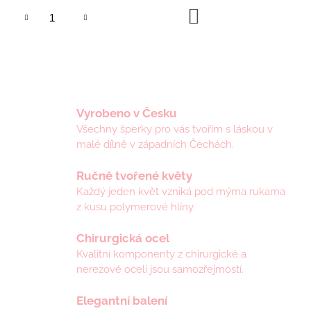
DO
KOŠÍKU
Vyrobeno v Česku
Všechny šperky pro vás tvořím s láskou v
malé dílně v západních Čechách.
Ručně tvořené květy
Každý jeden květ vzniká pod mýma rukama
z kusu polymerové hlíny.
Chirurgická ocel
Kvalitní komponenty z chirurgické a
nerezové oceli jsou samozřejmostí.
Elegantní balení