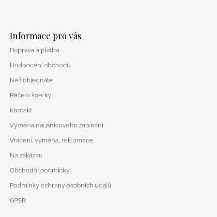
Z
á
Informace pro vás
p
Doprava a platba
a
t
Hodnocení obchodu
í
Než objednáte
Péče o šperky
Kontakt
Výměna náušnicového zapínání
Vrácení, výměna, reklamace
Na zakázku
Obchodní podmínky
Podmínky ochrany osobních údajů
GPSR