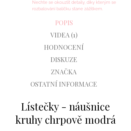
Nechte se okouzlit detaily, díky kterým se
rozbalování balíčku stane zážitkem.
POPIS
VIDEA (1)
HODNOCENÍ
DISKUZE
ZNAČKA
OSTATNÍ INFORMACE
Lístečky - náušnice
kruhy chrpově modrá