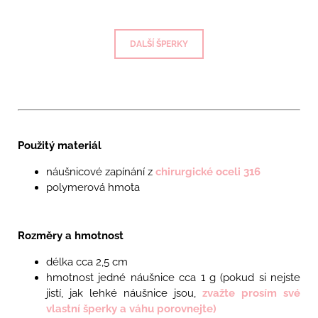
DALŠÍ ŠPERKY
Použitý materiál
náušnicové zapínání z
chirurgické oceli 316
polymerová hmota
Rozměry a hmotnost
délka cca 2,5 cm
hmotnost jedné náušnice cca 1
g
(pokud si nejste
jistí, jak lehké náušnice jsou,
zvažte prosím své
vlastní šperky a váhu porovnejte)