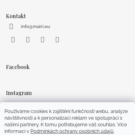
Kontakt
info@mairi.eu
Facebook
Instagram
WhatsApp
YouTube
Facebook
Instagram
Používáme cookies k zajištění funkčnosti webu, analýze
návštěvnosti a k personalizaci reklam ve spolupráci s
Přijímáme online platby
našimi partnery. K tomu potřebujeme váš souhlas. Více
informací v
Podmínkách ochrany osobních údajů
.