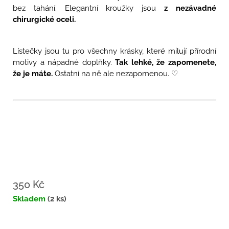
bez tahání. Elegantní kroužky jsou
z nezávadné
chirurgické oceli.
Lístečky jsou tu pro všechny krásky, které milují přírodní
motivy a nápadné doplňky.
Tak lehké, že zapomenete,
že je máte.
Ostatní na ně ale nezapomenou.
♡
350 Kč
Měrná
Skladem
(2 ks)
cena: