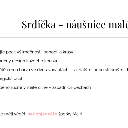
Srdíčka - náušnice mal
te pocit výjimečnosti, pohodlí a krásy
nečný design každého kousku
řitě černá barva ve dvou variantách - se zlatými nebo stříbrnými d
rgická ocel
beno ručně v malé dílně v západních Čechách
e měli vědět,
než objednáte
šperky Mairi.