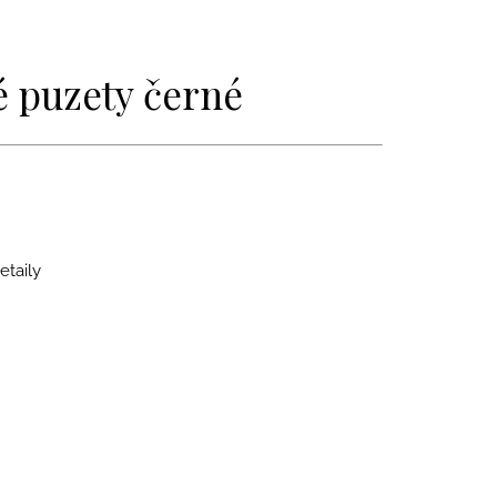
é puzety černé
etaily