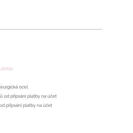
ušnice
rurgická ocel
ů od připsání platby na účet
d připsání platby na účet