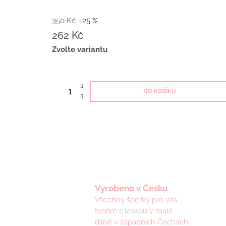
350 Kč
–25 %
262 Kč
Měrná
Zvolte variantu
cena:
DO KOŠÍKU
Vyrobeno v Česku
Všechny šperky pro vás
tvořím s láskou v malé
dílně v západních Čechách.