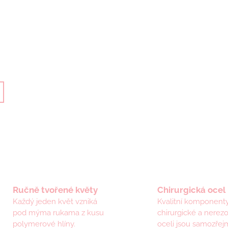
Ručně tvořené květy
Chirurgická ocel
Každý jeden květ vzniká
Kvalitní komponenty
pod mýma rukama z kusu
chirurgické a nerez
polymerové hlíny.
oceli jsou samozřejm