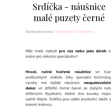
ŠEŘÍKY
Srdíčka - náušnice
1 190 Kč
malé puzety černé
Průměrné
Neohodnoceno
Podrobnosti hodnocení
hodnocení
produktu
je
Milé malé radosti
pro vás nebo jako dárek
o
0,0
srdce pro někoho speciálního?
z
5
hvězdiček.
Hravé, ručně tvořené náušnice
ve tvar
podlouhlých srdíček. Díky speciální technolog
výroby má každá náušnice
neopakovateln
dekor
ve stříbřitě černé barvě se zlatými neb
stříbrnými třpytkami, žádné dva kousky nejso
úplně stejné. Srdíčka jsou zalitá pryskyřicí, takže 
krásně lesknou.