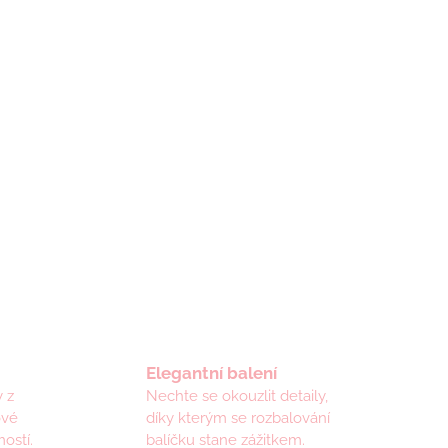
Elegantní balení
 z
Nechte se okouzlit detaily,
ové
díky kterým se rozbalování
ostí.
balíčku stane zážitkem.