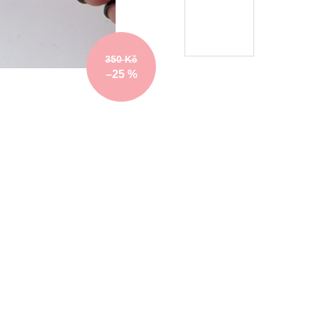
350 Kč
–25 %