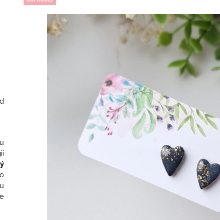
VLČÍMI MÁKY
SKLENĚNÝMI K
1 790 Kč
850 Kč
d
u
ii
ý
o
u
se