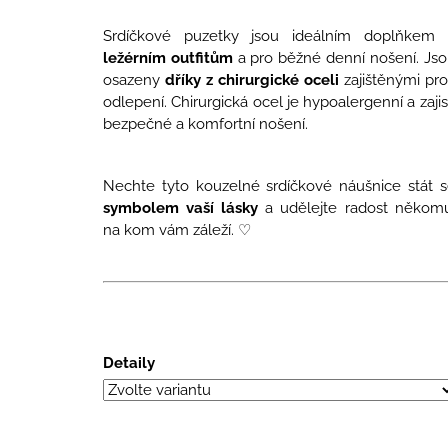
Srdíčkové puzetky jsou ideálním doplňkem
ležérním outfitům
a pro běžné denní nošení. Js
osazeny
dříky z chirurgické oceli
zajištěnými pro
odlepení. Chirurgická ocel je hypoalergenní a zajis
bezpečné a komfortní nošení.
Nechte tyto kouzelné srdíčkové náušnice stát 
symbolem vaší lásky
a udělejte radost někomu
na kom vám záleží. ♡
Detaily