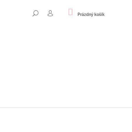
NÁKUPNÍ
HLEDAT
KOŠÍK
Prázdný košík
PŘIHLÁŠENÍ
Následující
ICE Z OCELI SE