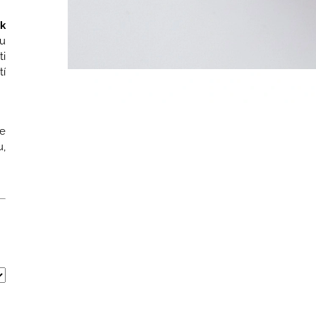
k
ou
ti
tí
se
,