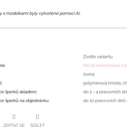
y s modelkami byly vytvořené pomocí AI.
Zvolte variantu
rie
:
Menší nekvětinové ná
černá
l
:
polymerová hmota, chi
ce šperků skladem
:
do 2 - 4 pracovních dn
ce šperků na objednávku
:
do 10 pracovních dnů o
ZEPTAT SE
SDÍLET