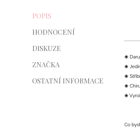
POPIS
HODNOCENÍ
DISKUZE
❀ Daruj
ZNAČKA
❀ Jedi
❀ Stříb
OSTATNÍ INFORMACE
❀ Chiru
❀ Vyro
Co byst