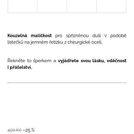
u
j
e
m
e
Kouzelná maličkost
pro spřízněnou duši v podobě
ROSIE
lístečků na jemném řetízku z chirurgické oceli.
-
KVĚTINOVÉ
OCELOVÉ
NÁUŠNICE
Řekněte to šperkem a
vyjádřete svou lásku, vděčnost
RŮŽE
i přátelství.
850
Kč
450 Kč
–25 %