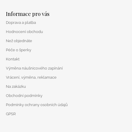
Z
á
Informace pro vás
p
Doprava a platba
a
t
Hodnocení obchodu
í
Než objednáte
Péče o šperky
Kontakt
Výměna náušnicového zapínání
Vrácení, výměna, reklamace
Na zakázku
Obchodní podmínky
Podmínky ochrany osobních údajů
GPSR