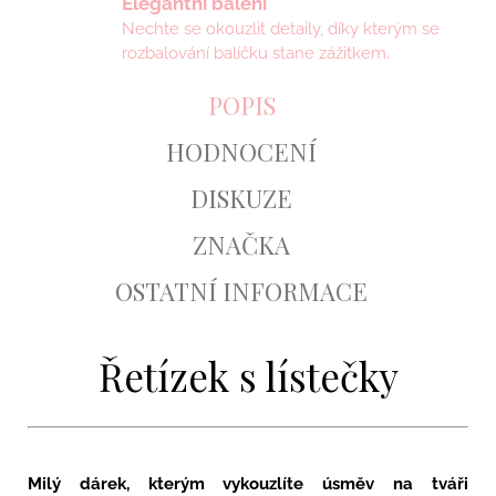
Elegantní balení
Nechte se okouzlit detaily, díky kterým se
rozbalování balíčku stane zážitkem.
POPIS
HODNOCENÍ
DISKUZE
ZNAČKA
OSTATNÍ INFORMACE
Řetízek s lístečky
Milý dárek, kterým vykouzlíte úsměv na tváři