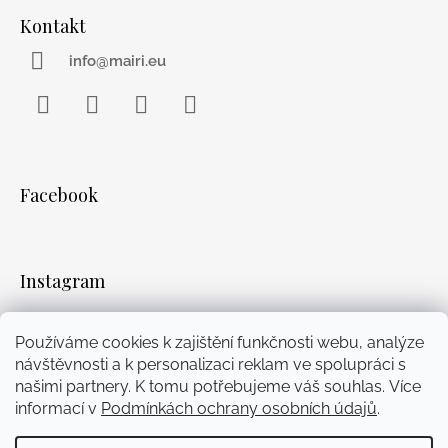
Kontakt
info@mairi.eu
Facebook
Instagram
WhatsApp
YouTube
Facebook
Instagram
Používáme cookies k zajištění funkčnosti webu, analýze
návštěvnosti a k personalizaci reklam ve spolupráci s
Přijímáme online platby
našimi partnery. K tomu potřebujeme váš souhlas. Více
informací v
Podmínkách ochrany osobních údajů
.