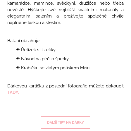
kamarádce, mamince, svědkyni, družičce nebo třeba
nevěstě. Hýčkejte své nejbližší kvalitními materiály a
elegantním balením a prožívejte společně chvíle
naplněné láskou a štěstím.
Balení obsahuje:
❀ Řetízek s lístečky
❀ Návod na péči o šperky
❀ Krabičku se zlatým potiskem Mairi
Dárkovou kartičku z poslední fotografie můžete dokoupit
TADY.
DALŠÍ TIPY NA DÁRKY