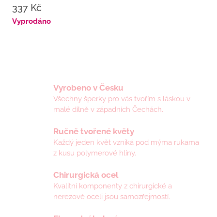
337 Kč
Měrná
Vyprodáno
cena:
Vyrobeno v Česku
Všechny šperky pro vás tvořím s láskou v
malé dílně v západních Čechách.
Ručně tvořené květy
Každý jeden květ vzniká pod mýma rukama
z kusu polymerové hlíny.
Chirurgická ocel
Kvalitní komponenty z chirurgické a
nerezové oceli jsou samozřejmostí.