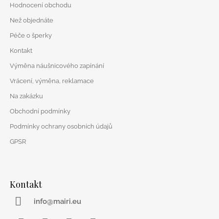
t
Hodnocení obchodu
í
Než objednáte
Péče o šperky
Kontakt
Výměna náušnicového zapínání
Vrácení, výměna, reklamace
Na zakázku
Obchodní podmínky
Podmínky ochrany osobních údajů
GPSR
Kontakt
info@mairi.eu