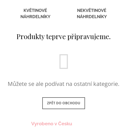
a
KVĚTINOVÉ
NEKVĚTINOVÉ
j
NÁHRDELNÍKY
NÁHRDELNÍKY
í
t
Produkty teprve připravujeme.
?
HLEDAT
Můžete se ale podívat na ostatní kategorie.
D
o
p
ZPĚT DO OBCHODU
o
r
u
č
Vyrobeno v Česku