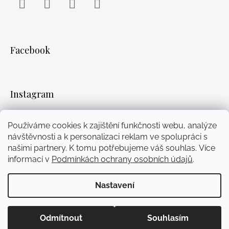
Facebook
Instagram
WhatsApp
YouTube
Facebook
Instagram
Používáme cookies k zajištění funkčnosti webu, analýze
návštěvnosti a k personalizaci reklam ve spolupráci s
Přijímáme online platby
našimi partnery. K tomu potřebujeme váš souhlas. Více
informací v
Podmínkách ochrany osobních údajů
.
Nastavení
Vytvořil Shoptet
© 2026 Mairi. Všechna práva
vyhrazena.
Upravit nastavení cookies
Odmítnout
Souhlasím