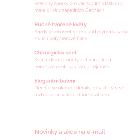
u
Všechny šperky pro vás tvořím s láskou v
j
malé dílně v západních Čechách.
e
m
Ručně tvořené květy
e
Každý jeden květ vzniká pod mýma rukama
z kusu polymerové hlíny.
AMÉLIA
-
MALÉ
Chirurgická ocel
KVĚTINOVÉ
Kvalitní komponenty z chirurgické a
NÁUŠNICE
DENIM
nerezové oceli jsou samozřejmostí.
690
Kč
Elegantní balení
Nechte se okouzlit detaily, díky kterým se
rozbalování balíčku stane zážitkem.
Novinky a akce na e-mail