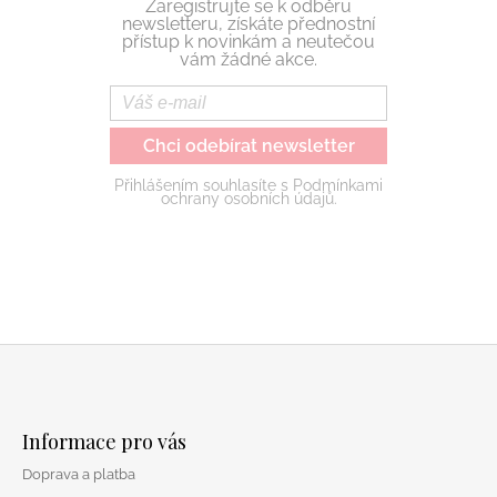
Zaregistrujte se k odběru
newsletteru, získáte přednostní
přístup k novinkám a neutečou
vám žádné akce.
Chci odebírat newsletter
Přihlášením souhlasíte s Podmínkami
ochrany osobních údajů.
Z
á
Informace pro vás
p
Doprava a platba
a