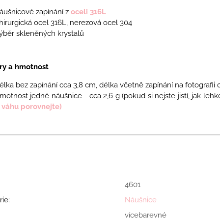
áušnicové zapínání z
oceli 316L
hirurgická ocel 316L, nerezová ocel 304
ýběr skleněných krystalů
y a hmotnost
élka bez zapínání cca 3,8 cm, délka včetně zapínání na fotografii
motnost jedné náušnice - cca 2,6
g
(pokud si nejste jistí, jak le
 váhu porovnejte)
4601
rie
:
Náušnice
vícebarevné