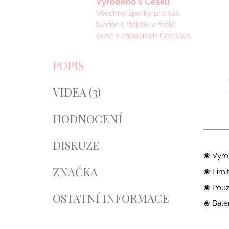
Vyrobeno v Česku
Všechny šperky pro vás
tvořím s láskou v malé
dílně v západních Čechách.
POPIS
VIDEA (3)
HODNOCENÍ
DISKUZE
❀ Vyro
ZNAČKA
❀ Limi
❀ Pouze
OSTATNÍ INFORMACE
❀ Balen