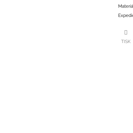
Materiá
Expedi
TISK