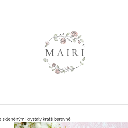
Co potřebujete najít?
HLEDAT
Doporučujeme
e skleněnými krystaly kratší barevné
SHAILENE - DLOUHÉ KVĚTINOVÉ
TRISH - KVĚTI