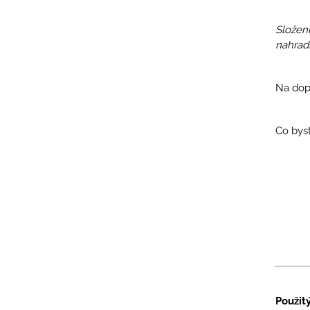
Složen
nahrad
Na dopl
Co byst
Použit