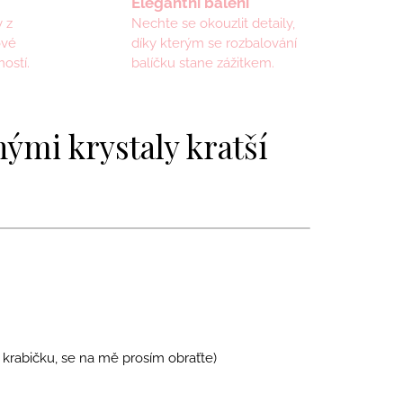
Elegantní balení
 z
Nechte se okouzlit detaily,
ové
díky kterým se rozbalování
ostí.
balíčku stane zážitkem.
nými krystaly kratší
 krabičku, se na mě prosím obraťte)