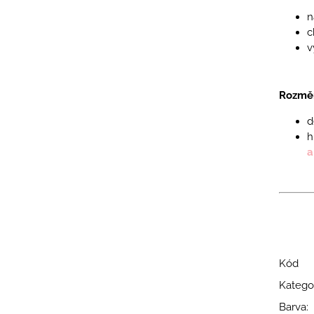
n
c
v
Rozměr
d
h
a
Kód
Katego
Barva
: