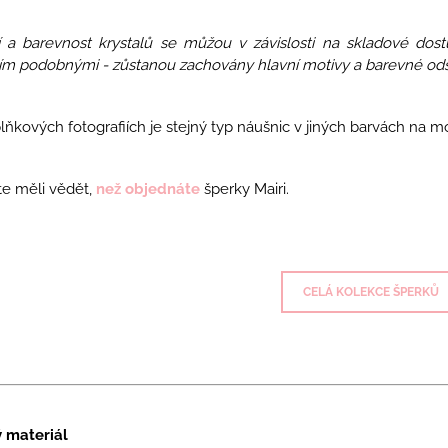
í a barevnost krystalů se můžou v závislosti na skladové dost
ím podobnými - zůstanou zachovány hlavní motivy a barevné odst
ňkových fotografiích je stejný typ náušnic v jiných barvách na m
e měli vědět,
než objednáte
šperky Mairi.
CELÁ KOLEKCE ŠPERKŮ
ý materiál