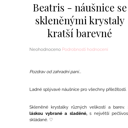
MERUŇKAMI
Beatris - náušnice se
1 990 Kč
skleněnými krystaly
kratší barevné
Průměrné
Neohodnoceno
Podrobnosti hodnocení
hodnocení
produktu
je
Pozdrav od zahradní paní...
0,0
z
5
Ladné splývavé náušnice pro všechny příležitosti.
hvězdiček.
Skleněné krystalky různých velikostí a barev.
láskou vybrané a sladěné,
s největší pečlivos
skládané. ♡