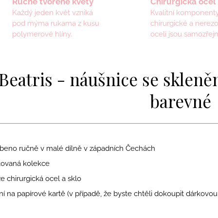
Ručně tvořené květy
Chirurgická ocel
Každý jeden květ vzniká
Kvalitní komponenty
pod mýma rukama z kusu
chirurgické a nerez
polymerové hlíny.
oceli jsou samozřejm
Beatris - náušnice se skleně
barevné
beno ručně v malé dílně v západních Čechách
tovaná kolekce
 chirurgická ocel a sklo
í na papírové kartě (v případě, že byste chtěli dokoupit dárkovou