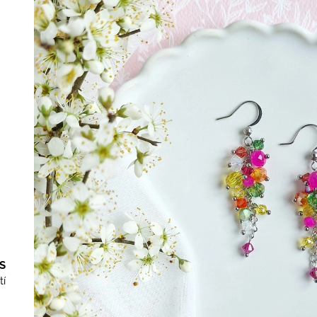
NÁUŠNICE S RŮŽEMI A PIVOŇKAMI
VLČÍMI MÁKY
1 990 Kč
1 790 Kč
S
tí