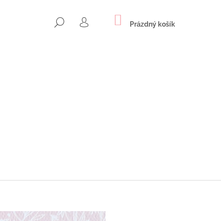
NÁKUPNÍ
HLEDAT
KOŠÍK
Prázdný košík
PŘIHLÁŠENÍ
Následující
NOVÉ NÁUŠNICE S