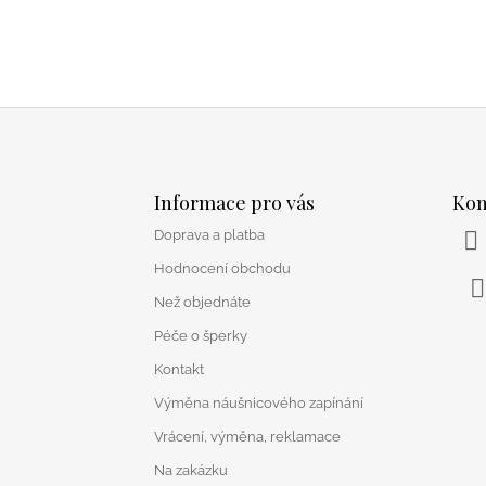
Z
á
Informace pro vás
Kon
p
Doprava a platba
a
t
Hodnocení obchodu
í
Než objednáte
F
Péče o šperky
Kontakt
Výměna náušnicového zapínání
Vrácení, výměna, reklamace
Na zakázku