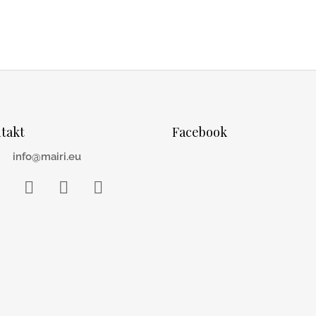
takt
Facebook
info@mairi.eu
acebook
Instagram
WhatsApp
YouTube