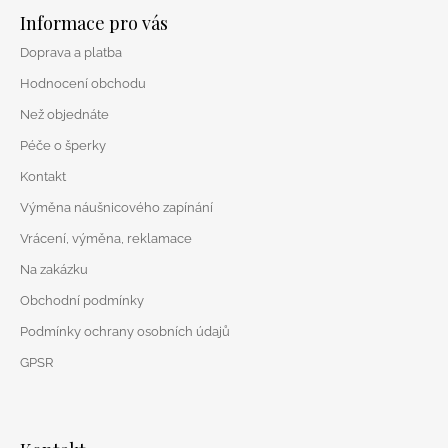
á
Informace pro vás
p
Doprava a platba
a
t
Hodnocení obchodu
í
Než objednáte
Péče o šperky
Kontakt
Výměna náušnicového zapínání
Vrácení, výměna, reklamace
Na zakázku
Obchodní podmínky
Podmínky ochrany osobních údajů
GPSR