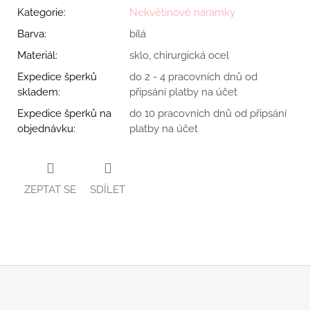
Kategorie
:
Nekvětinové náramky
Barva
:
bílá
Materiál
:
sklo, chirurgická ocel
Expedice šperků
do 2 - 4 pracovních dnů od
skladem
:
připsání platby na účet
Expedice šperků na
do 10 pracovních dnů od připsání
objednávku
:
platby na účet
ZEPTAT SE
SDÍLET
Z