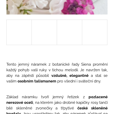
u
j
e
m
e
ELSA
-
DLOUHÉ
NÁUŠNICE
S
MERUŇKAMI
1
Tento jemný náramek z botanické řady Siena promění
690
Kč
každý pohyb vaší ruky v tichou melodii. Je navržen tak,
aby na zápěstí působil
vzdušně, elegantně
a stal se
vaším
osobním talismanem
pro všední i sváteční dny.
Základ náramku tvoří jemný řetízek z
pozlacené
nerezové oceli
, na kterém jako drobné kapičky rosy tančí
bílé skleněné zvonečky a třpytivé
české skleněné
krystaly.
Jsou uspořádány tak, aby náramek zůstával na