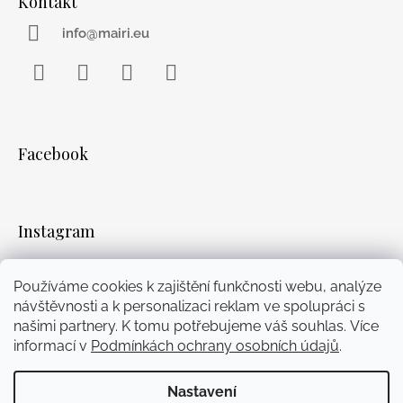
Kontakt
info@mairi.eu
Facebook
Instagram
WhatsApp
YouTube
Facebook
Instagram
Používáme cookies k zajištění funkčnosti webu, analýze
návštěvnosti a k personalizaci reklam ve spolupráci s
Přijímáme online platby
našimi partnery. K tomu potřebujeme váš souhlas. Více
informací v
Podmínkách ochrany osobních údajů
.
Nastavení