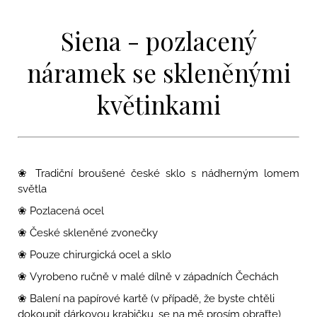
Siena - pozlacený
náramek se skleněnými
květinkami
❀ T
radiční broušené české sklo s nádherným lomem
světla
❀ Pozlacená ocel
❀ České skleněné zvonečky
❀ Pouze chirurgická ocel a sklo
❀ Vyrobeno ručně v malé dílně v západních Čechách
❀ Balení na papírové kartě (v případě, že byste chtěli
dokoupit dárkovou krabičku, se na mě prosím obraťte)