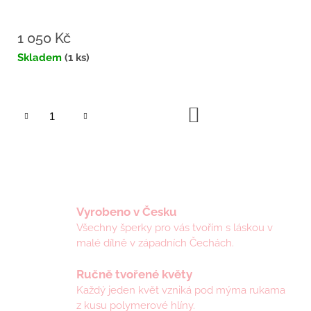
1 050 Kč
Měrná
Skladem
(1 ks)
cena:
DO
KOŠÍKU
Vyrobeno v Česku
Všechny šperky pro vás tvořím s láskou v
malé dílně v západních Čechách.
Ručně tvořené květy
Každý jeden květ vzniká pod mýma rukama
z kusu polymerové hlíny.