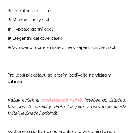
❀ Unikátní ruční práce
❀ Minimalistický styl
❀ Hypoalergenní ocel
❀ Elegantní dárkové balení
❀ Vyrobeno ručně v malé dílně v západních Čechách
Pro lepší představu se prosím podívejte na
video v
záložce.
Každý kvítek je
modelovaný ručně,
lísteček po lístečku,
bez použití formičky. Proto tak jako v přírodě je každý
kvítek jedinečný originál.
Květinové šperky nejsou křehké, ale vyžadují stejnou