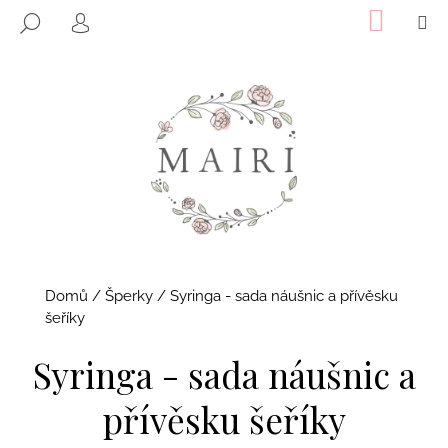
K
Přejít
NÁKUP
M
HLEDAT
KOŠÍK
o
na
PŘIHLÁŠENÍ
ZPĚT
ZPĚT
obsah
š
í
C
k
o
p
o
t
ř
e
b
Domů
/
Šperky
/
Syringa - sada náušnic a přívěsku
u
šeříky
j
Syringa - sada náušnic a
e
t
přívěsku šeříky
e
n