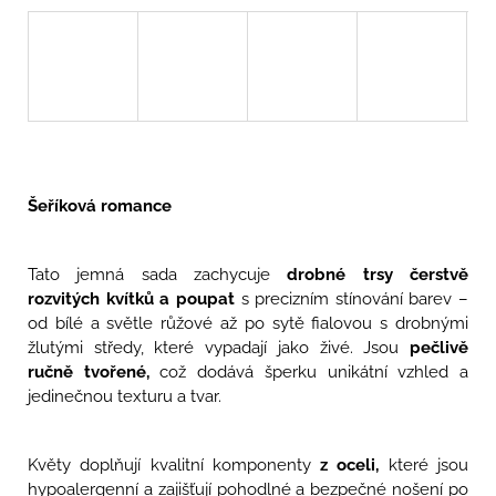
u
j
e
m
e
WANETTA
-
SVATEBNÍ
NÁUŠNICE
Šeříková romance
VELKÉ
KVĚTY
890
Tato jemná sada zachycuje
drobné trsy čerstvě
Kč
rozvitých kvítků a poupat
s precizním stínování barev –
od bílé a světle růžové až po sytě fialovou s drobnými
žlutými středy, které vypadají jako živé. Jsou
pečlivě
ručně tvořené,
což dodává šperku unikátní vzhled a
jedinečnou texturu a tvar.
Květy doplňují kvalitní komponenty
z
oc
eli,
které jsou
hypoalergenní a zajišťují
pohodlné a bezpečné nošení
po