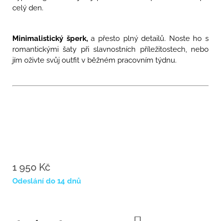
celý den.
Minimalistický šperk,
a přesto plný detailů. Noste ho s
romantickými šaty při slavnostních příležitostech, nebo
jím oživte svůj outfit v běžném pracovním týdnu.
1 950 Kč
Měrná
Odeslání do 14 dnů
cena: