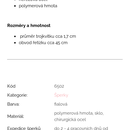
polymerová hmota
Rozměry a hmotnost
průměr trojkvítku cca 1,7 cm
obvod řetízku cca 45 cm
Kód
6502
Kategorie
:
Šperky
Barva
:
fialová
polymerová hmota, sklo,
Materiál
:
chirurgická ocel
Expedice šperků
do 2 - 4 pracovních dnů od