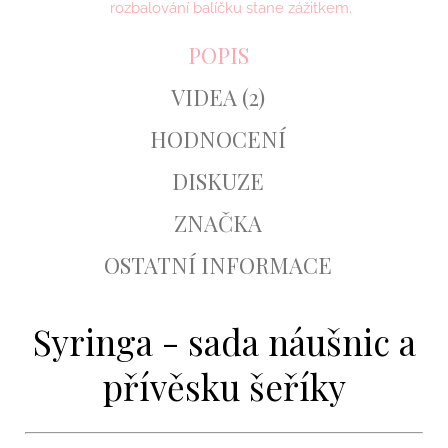
rozbalování balíčku stane zážitkem.
POPIS
VIDEA (2)
HODNOCENÍ
DISKUZE
ZNAČKA
OSTATNÍ INFORMACE
Syringa - sada náušnic a
přívěsku šeříky