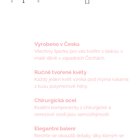
DO
KOŠÍKU
Vyrobeno v Česku
Všechny šperky pro vás tvořím s láskou v
malé dílně v západních Čechách.
Ručně tvořené květy
Každý jeden květ vzniká pod mýma rukama
z kusu polymerové hlíny.
Chirurgická ocel
Kvalitní komponenty z chirurgické a
nerezové oceli jsou samozřejmostí.
Elegantní balení
Nechte se okouzlit detaily, díky kterým se