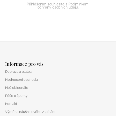
Přihlášením souhlasíte s Podmínkami
ochrany osobních údajů.
Z
á
Informace pro vás
p
Doprava a platba
a
t
Hodnocení obchodu
í
Než objednáte
Péče o šperky
Kontakt
Výměna náušnicového zapínání