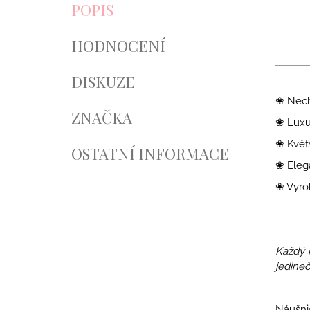
POPIS
HODNOCENÍ
DISKUZE
❀ Nech
ZNAČKA
❀ Luxus
❀ Květ
OSTATNÍ INFORMACE
❀ Elega
❀ Vyro
Každý 
jedineč
Náušnic