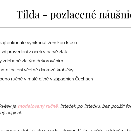
Tilda - pozlacené náušni
ají dokonale vyniknout ženskou krásu
ní provedení z oceli v barvě zlata
y zdobené zlatým dekorováním
ntní balení včetně dárkové krabičky
beno ručně v malé dílně v západních Čechách
kvítek je
modelovaný ručně,
lísteček po lístečku, bez použití fo
ný originál.
e nejsou křehké, ale vyžadují stejnou lásku a péči, se kterými by