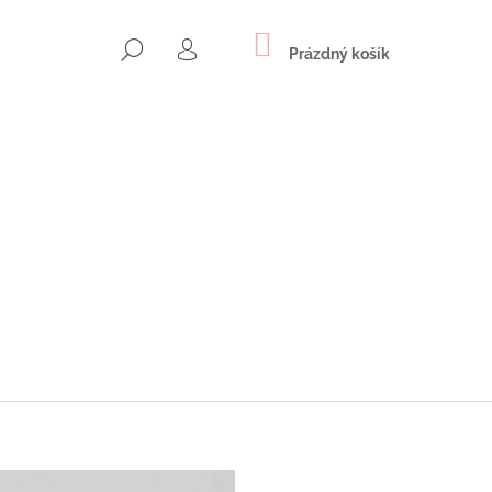
NÁKUPNÍ
HLEDAT
KOŠÍK
Prázdný košík
PŘIHLÁŠENÍ
Následující
NOVÉ NÁUŠNICE S