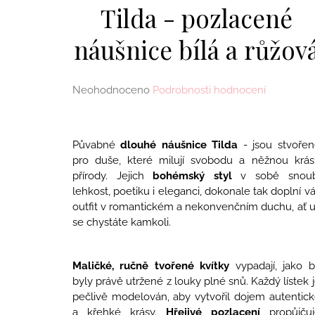
MERUŇKAMI
Tilda - pozlacené
1 990 Kč
náušnice bílá a růžov
Průměrné
Neohodnoceno
Podrobnosti hodnocení
hodnocení
produktu
je
Půvabné
dlouhé náušnice
Tilda
- jsou stvořen
0,0
pro duše, které milují svobodu a něžnou krás
z
přírody. Jejich
bohémský styl
v sobě snoub
5
lehkost, poetiku i eleganci, dokonale tak doplní v
hvězdiček.
outfit v romantickém a nekonvenčním duchu, ať 
se chystáte kamkoli.
Maličké, ručně tvořené kvítky
vypadají, jako 
byly právě utržené z louky plné snů. Každý lístek 
pečlivě modelován, aby vytvořil dojem autentic
a křehké krásy.
Hřejivé pozlacení
propůjčuj