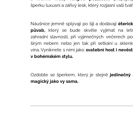
šperku luxusní a zářivý lesk, který rozjasní vaši tvář
Náušnice jemně splývají po šíji a dodávají
éteric
půvab,
který se bude skvěle vyjímat na letn
zahradní slavnosti, při výjimečných večerech p
širým nebem nebo jen tak při setkání u sklenk
vína. Vyniknete s nimi jako
svatební host i nevěs
v bohémském stylu.
Ozdobte se šperkem, který je stejně
jedinečný 
magický jako vy sama.