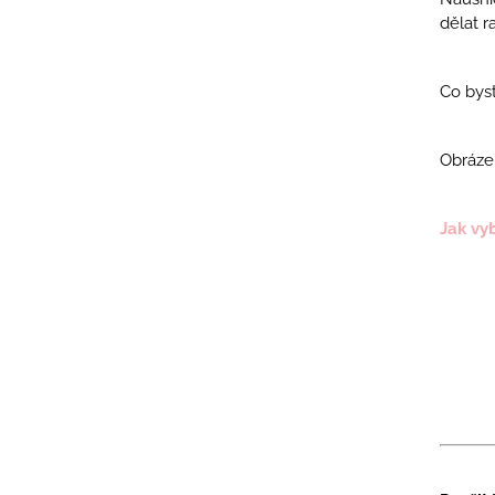
dělat r
Co byst
Obráze
Jak vy