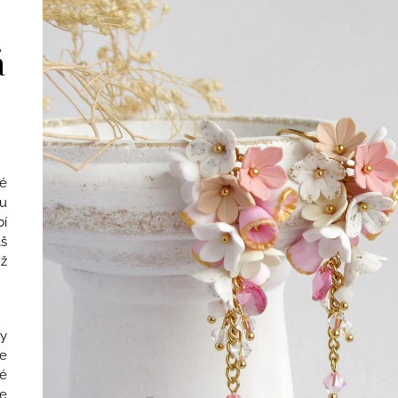
NÁUŠNICE S RŮŽEMI A PIVOŇKAMI
VLČÍMI MÁKY
1 990 Kč
1 790 Kč
á
é
u
í
áš
už
by
je
ké
e