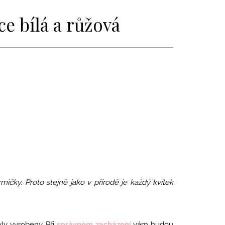
ce bílá a růžová
rmičky. Proto stejně jako v přírodě je každý kvítek
ly vyrobeny. Při
správném zacházení
vám budou