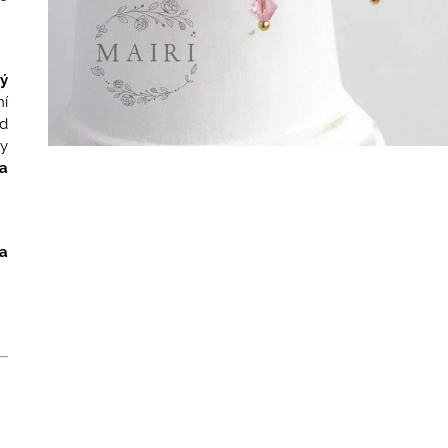
.
ký
í
od
y
ta
a