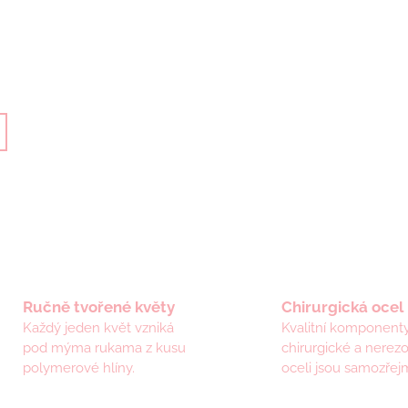
Ručně tvořené květy
Chirurgická ocel
Každý jeden květ vzniká
Kvalitní komponenty
pod mýma rukama z kusu
chirurgické a nerez
polymerové hlíny.
oceli jsou samozřejm