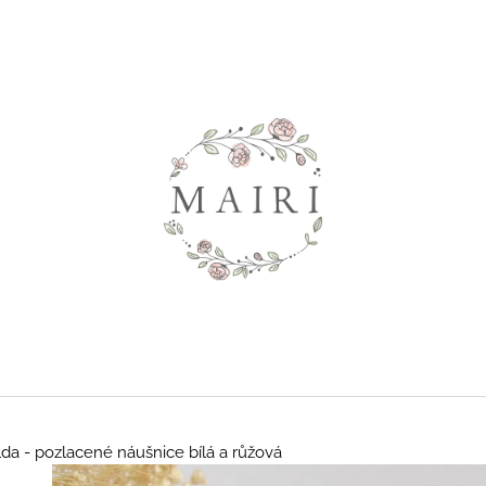
Co potřebujete najít?
HLEDAT
Doporučujeme
lda - pozlacené náušnice bílá a růžová
SHAILENE - DLOUHÉ KVĚTINOVÉ
TRISH - KVĚTI