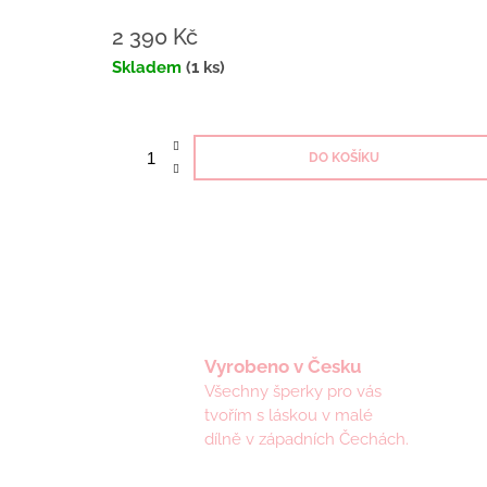
2 390 Kč
Měrná
Skladem
(1 ks)
cena:
DO KOŠÍKU
Vyrobeno v Česku
Všechny šperky pro vás
tvořím s láskou v malé
dílně v západních Čechách.