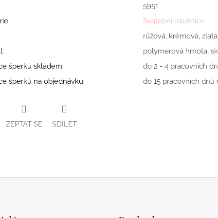
5951
rie
:
Svatební náušnice
růžová, krémová, zlatá
l
:
polymerová hmota, skl
ce šperků skladem
:
do 2 - 4 pracovních dn
ce šperků na objednávku
:
do 15 pracovních dnů o
ZEPTAT SE
SDÍLET