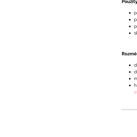
Použit
p
p
p
s
Rozměr
d
d
m
h
v