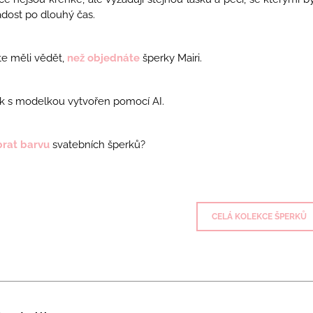
adost po dlouhý čas.
e měli vědět,
než objednáte
šperky Mairi.
k s modelkou vytvořen pomocí AI.
brat barvu
svatebních šperků?
CELÁ KOLEKCE ŠPERKŮ