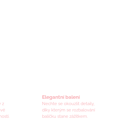
Elegantní balení
 z
Nechte se okouzlit detaily,
ové
díky kterým se rozbalování
ostí.
balíčku stane zážitkem.