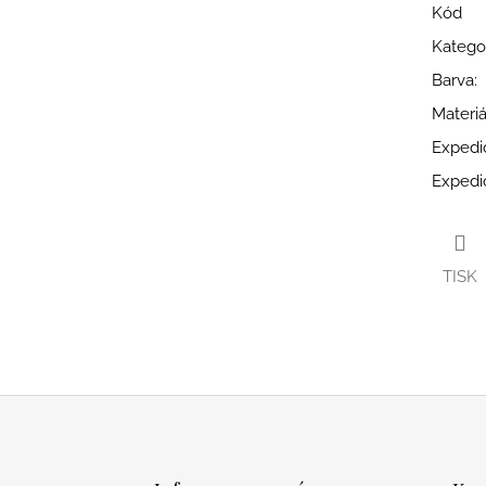
Kód
Katego
Barva
:
Materiá
Expedi
Expedi
TISK
Z
á