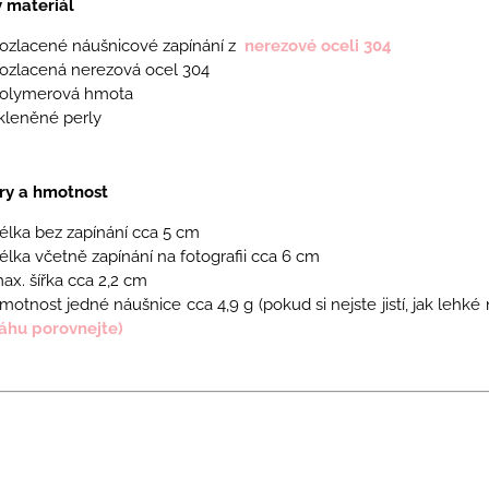
ý materiál
ozlacené náušnicové zapínání z
nerezové oceli 304
ozlacená nerezová ocel 304
olymerová hmota
kleněné perly
y a hmotnost
élka bez zapínání cca 5 cm
élka včetně zapínání na fotografii cca 6 cm
ax. šířka cca 2,2 cm
motnost jedné náušnice cca 4,9 g
(
pokud si nejste jistí, jak lehk
áhu porovnejte)